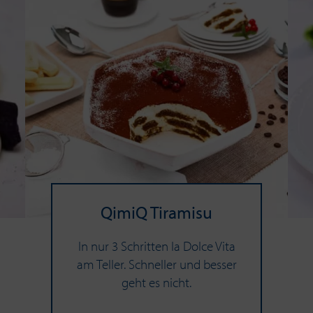
QimiQ Ti­ra­mi­su
In nur 3 Schritten la Dolce Vita
am Teller. Schneller und besser
geht es nicht.