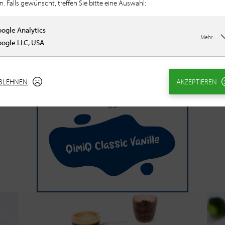
n. Falls gewünscht, treffen Sie bitte eine Auswahl:
ogle Analytics
Mehr...
QimiQ Clas­sic Va­nil­le
ogle LLC, USA
Cremeschnitten mit nur 10
Minuten Zubereitungszeit?
BLEHNEN
AKZEPTIEREN
QimiQ Classic Vanille ermöglicht
es.
QimiQ Classic Vanille