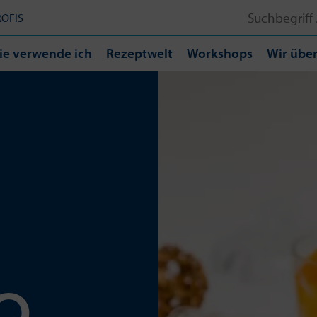
Search
ROFIS
for:
ie verwende ich
Rezeptwelt
Workshops
Wir über