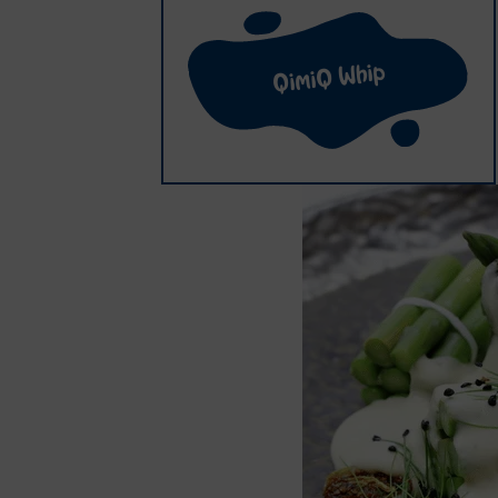
QimiQ Whip