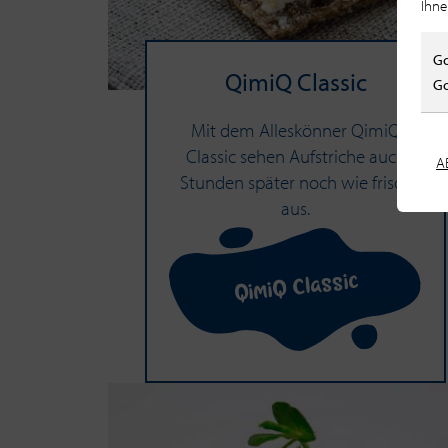
Ihne
Go
QimiQ Clas­sic
Go
Mit dem Alleskönner QimiQ
Classic sehen Aufstriche auch
A
Stunden später noch wie frisch
aus.
QimiQ Classic