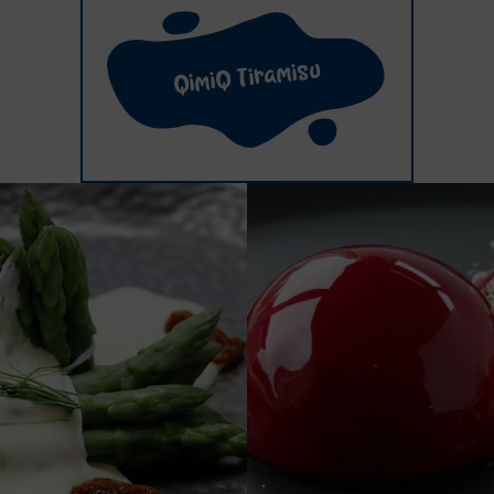
QimiQ Tiramisu