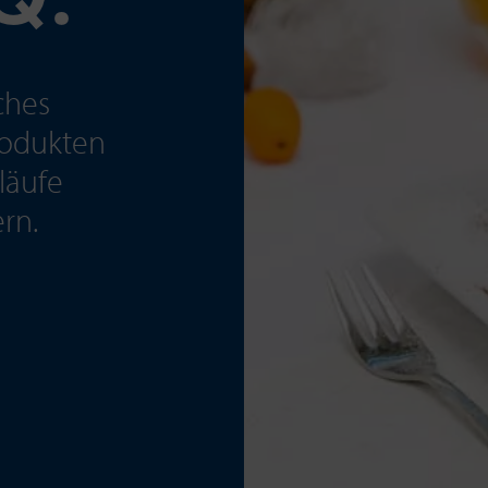
Q.
ches
rodukten
bläufe
rn.