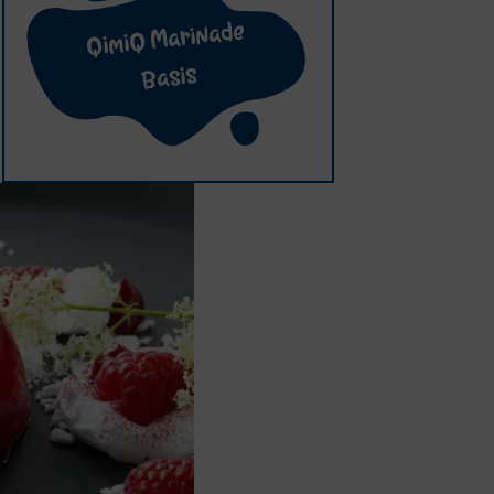
QimiQ Marinade
Basis