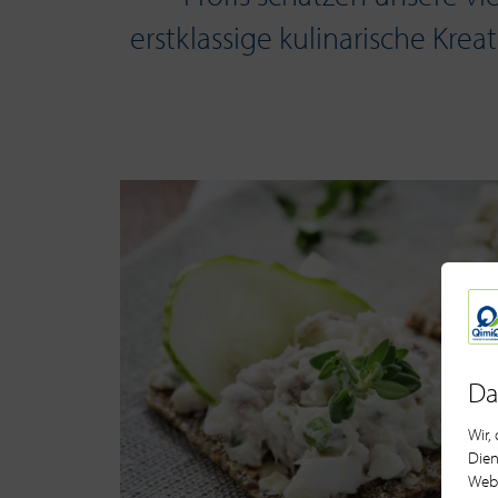
erstklassige kulinarische Kre
Da
Wir,
Dien
Webs