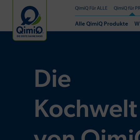
QimiQ Für ALLE
QimiQ für P
Alle QimiQ Produkte
W
Die
Kochwelt