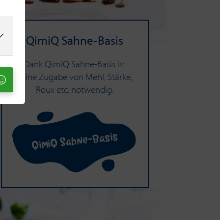
QimiQ Sahne-​Basis
Dank QimiQ Sahne-Basis ist
keine Zugabe von Mehl, Stärke,
Roux etc. notwendig.
QimiQ Sahne-Basis