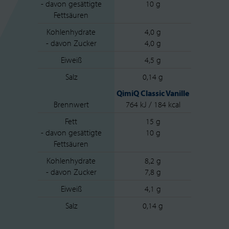
- davon gesättigte
10 g
Fettsäuren
Kohlenhydrate
4,0 g
- davon Zucker
4,0 g
Eiweiß
4,5 g
Salz
0,14 g
QimiQ Classic Vanille
Brennwert
764 kJ / 184 kcal
Fett
15 g
- davon gesättigte
10 g
Fettsäuren
Kohlenhydrate
8,2 g
- davon Zucker
7,8 g
Eiweiß
4,1 g
Salz
0,14 g