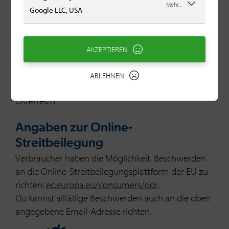
www.ris.bka.gv.at
Mehr...
Google LLC, USA
Aufsichtsbehörde /
Gewerbebehörde
AKZEPTIEREN
Bezirkshauptmannschaft Salzburg-Umgebung
ABLEHNEN
Verleihungsstaat
Österreich
Angaben zur Online-
Streitbeilegung
Verbraucher haben die Möglichkeit, Beschwerden
an die Online-Streitbeilegungsplattform der EU zu
richten:
ec.europa.eu/consumers/odr
.
Du kannst allfällige Beschwerden auch an die oben
angegebene Email-Adresse richten.