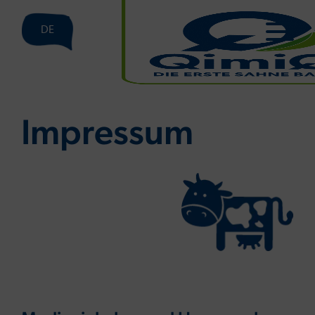
DE
Im­pres­sum