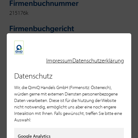
Firmenbuchnummer
215176k
Firmenbuchgericht
Salzburg
Firmensitz
Impressum
Datenschutzerklärung
5322 Hof bei Salzburg
Datenschutz
Geschäftsführer
Wir, die QimiQ Handels GmbH (Firmensitz: Österreich),
Rudolf F. Haindl
würden gerne mit externen Diensten personenbezogene
Daten verarbeiten. Diese ist für die Nutzung der Website
Mitglied bei
nicht notwendig, ermöglicht uns aber eine noch engere
Wirtschaftskammer Salzburg
Interaktion mit Ihnen. Falls gewünscht, treffen Sie bitte eine
Auswahl:
Berufsrecht und Gewerbeordnung
Google Analytics