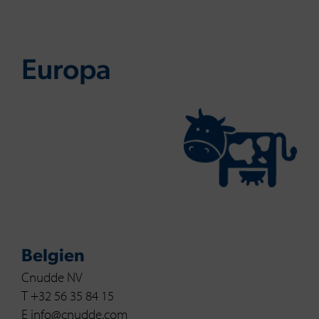
Eu­ro­pa
Belgien
Cnudde NV
T +32 56 35 84 15
E info@cnudde.com