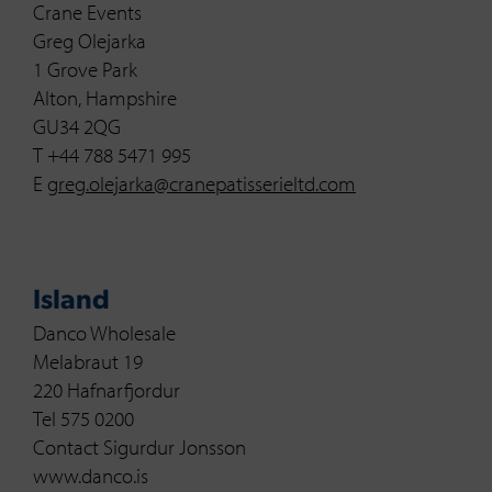
Crane Events
Greg Olejarka
1 Grove Park
Alton, Hampshire
GU34 2QG
T +44 788 5471 995
E
greg.olejarka@cranepatisserieltd.com
Island
Danco Wholesale
Melabraut 19
220 Hafnarfjordur
Tel 575 0200
Contact Sigurdur Jonsson
www.danco.is