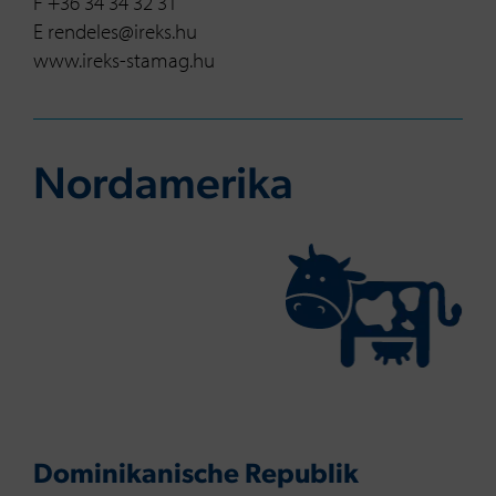
F +36 34 34 32 31
E rendeles@ireks.hu
www.ireks-stamag.hu
Nord­ame­ri­ka
Dominikanische Republik