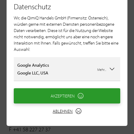
F +40 214117-106
Datenschutz
E gpf@xnet.ro
Wir, die QimiQ Handels GmbH (Firmensitz: Österreich),
würden gerne mit externen Diensten personenbezogene
Daten verarbeiten. Diese ist für die Nutzung der Website
nicht notwendig, ermöglicht uns aber eine noch engere
Schweden
Interaktion mit Ihnen. Falls gewünscht, treffen Sie bitte eine
PerMelA
Auswahl:
Adam Perchtold
E
adam@permela.com
Google Analytics
Mehr...
T +46 70 7601108
Google LLC, USA
AKZEPTIEREN
Schweiz
ABLEHNEN
Emmi
T +41 58 227 27 27
F +41 58 227 27 37