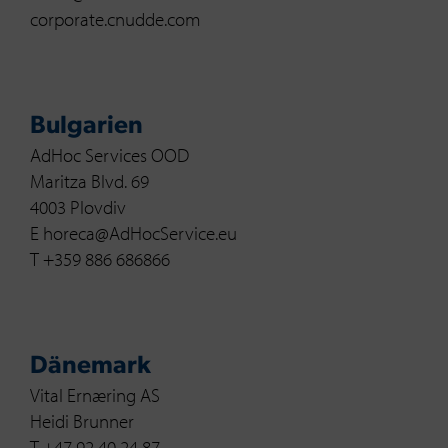
corporate.cnudde.com
Bulgarien
AdHoc Services OOD
Maritza Blvd. 69
4003 Plovdiv
E horeca@AdHocService.eu
T +359 886 686866
Dänemark
Vital Ernæring AS
Heidi Brunner
T +47 92 40 24 87