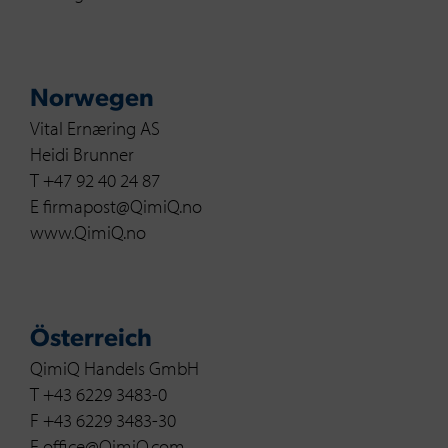
Norwegen
Vital Ernæring AS
Heidi Brunner
T +47 92 40 24 87
E firmapost@QimiQ.no
www.QimiQ.no
Österreich
QimiQ Handels GmbH
T +43 6229 3483-0
F +43 6229 3483-30
E office@QimiQ.com