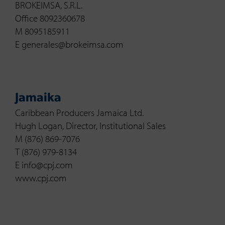
BROKEIMSA, S.R.L.
Office 8092360678
M 8095185911
E generales@brokeimsa.com
Jamaika
Caribbean Producers Jamaica Ltd.
Hugh Logan, Director, Institutional Sales
M (876) 869-7076
T (876) 979-8134
E info@cpj.com
www.cpj.com