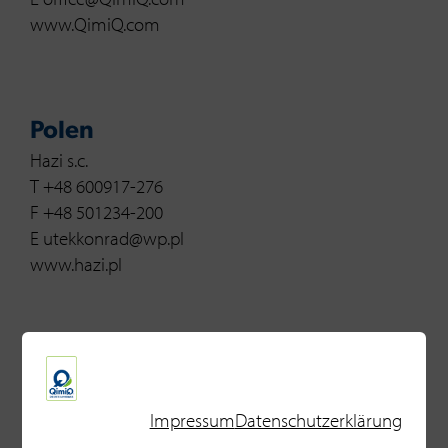
www.QimiQ.com
Polen
Hazi s.c.
T +48 600917-276
F +48 501234-200
E utekkonrad@wp.pl
www.hazi.pl
Rumänien
General Parma Food Srl.
Impressum
Datenschutzerklärung
T +40 214117-564