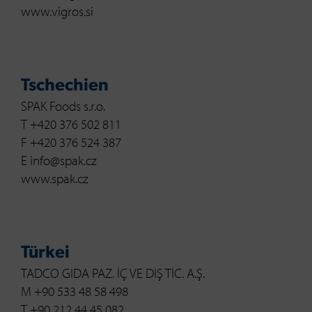
www.vigros.si
Tschechien
SPAK Foods s.r.o.
T +420 376 502 811
F +420 376 524 387
E info@spak.cz
www.spak.cz
Türkei
TADCO GIDA PAZ. İÇ VE DIŞ TİC. A.Ş.
M +90 533 48 58 498
T +90 212 44 45 082