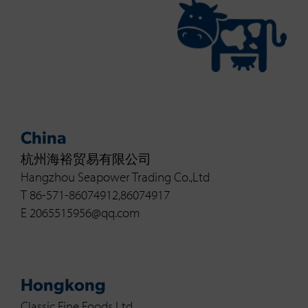
China
杭州海裕贸易有限公司
Hangzhou Seapower Trading Co.,Ltd
T 86-571-86074912,86074917
E 2065515956@qq.com
Hongkong
Classic Fine Foods Ltd.