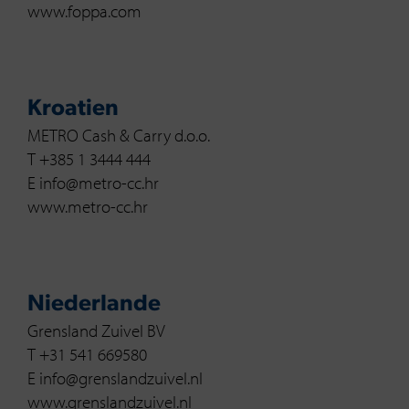
www.foppa.com
Kroatien
METRO Cash & Carry d.o.o.
T +385 1 3444 444
E info@metro-cc.hr
www.metro-cc.hr
Niederlande
Grensland Zuivel BV
T +31 541 669580
E info@grenslandzuivel.nl
www.grenslandzuivel.nl