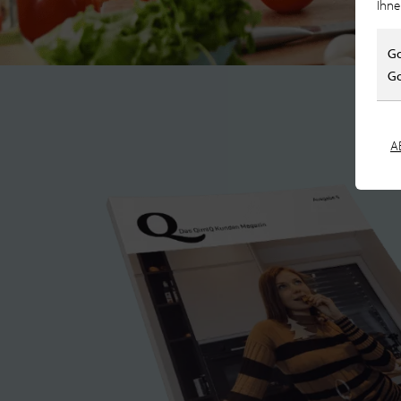
Ihne
Go
Go
A