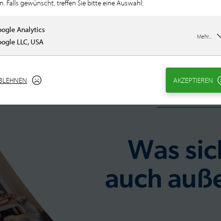
n. Falls gewünscht, treffen Sie bitte eine Auswahl:
ogle Analytics
Mehr...
ogle LLC, USA
BLEHNEN
AKZEPTIEREN
Q-Mag
Was sic
auch auße