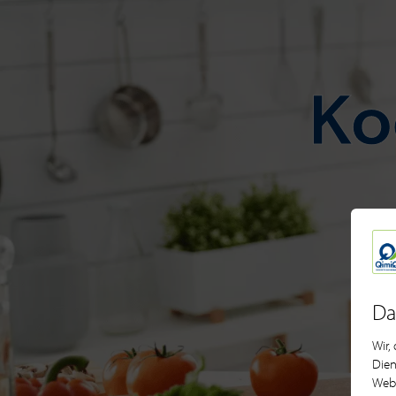
Ko
Da
Wir,
Dien
Webs