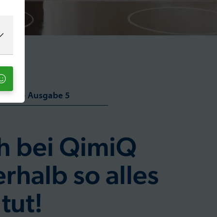
azin – Ausgabe 5
h bei QimiQ
rhalb so alles
tut!