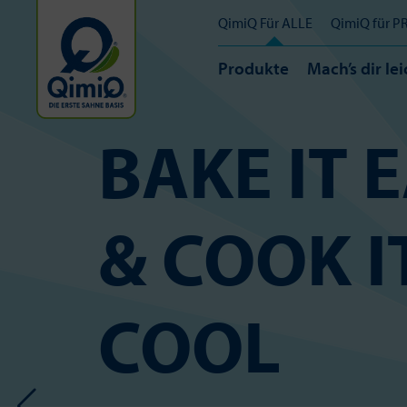
QimiQ Für ALLE
QimiQ für P
Produkte
Mach’s dir lei
BAKE IT 
& COOK I
COOL