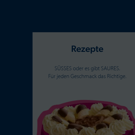
Rezepte
SÜSSES oder es gibt SAURES.
Für jeden Geschmack das Richtige.