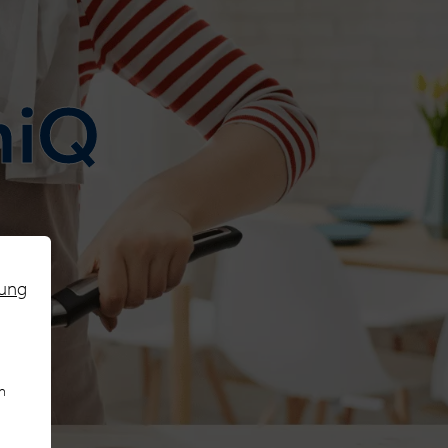
miQ
rung
n