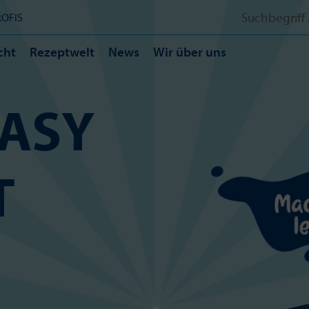
Search
ROFIS
for:
cht
Rezeptwelt
News
Wir über uns
EASY
T