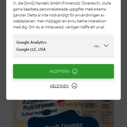
Vi, die QimiQ Handels GmbH (Firmensitz: Österreich), skulle
gärna bearbeta personrelaterade uppgifter med externa
tjänster. Detta är inte nödvändigt för användningen av
webbplatsen, men möjliggör en ännu bättre interaktion
med dig. Om du är intresserad, vänligen träffa ett urval:
Google Analytics
Mer...
Google LLC, USA
AKZEPTERA
ABLEHNEN
Smakar som det italienska originalet. Med äkta
mascarpone och en fyllig smak.
QimiQ Tiramisu