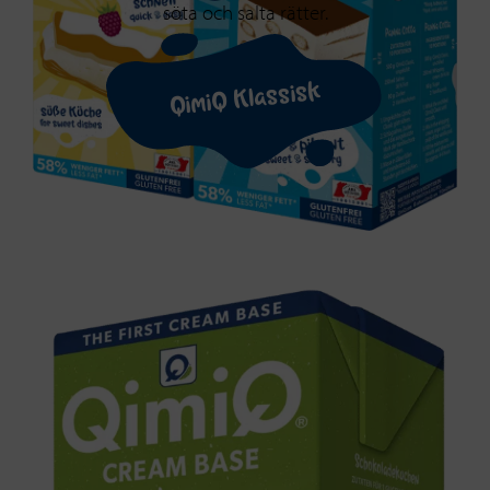
söta och salta rätter.
QimiQ Klassisk