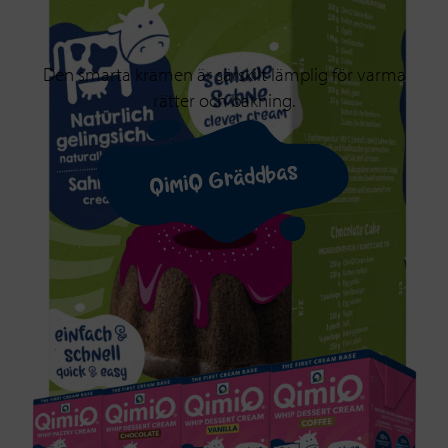
Den smarta krämen är särskilt lämplig för varma
rätter och bakning.
QimiQ Gräddbas