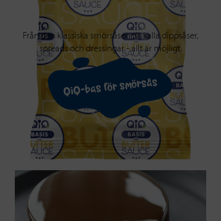
Från den klassiska smörsåsen till kalla dippsåser,
spreads och dressingar - allt är möjligt.
QiQ-bas för smörsås