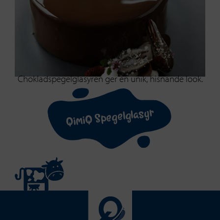
Chokladspegelglasyren ger en unik, hisnande look.
QimiQ Spegelglasyr