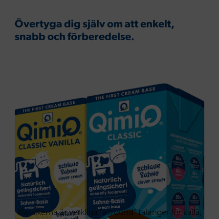
Övertyga dig själv om att
enkelt,
snabb och
förberedelse.
Klassikerna är verkliga "allround" talanger för kalla,