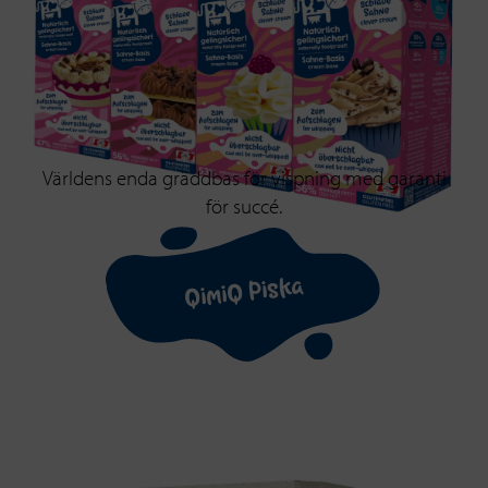
Världens enda gräddbas för vispning med garanti
för succé.
QimiQ Piska