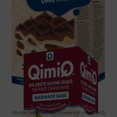
Mindre stekförlust och mörare kött med QimiQ