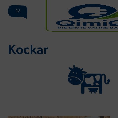
SV
Kockar