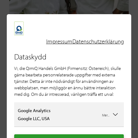
Impressum
Datenschutzerklärung
Videor om kockar
Dataskydd
Vi, die QimiQ Handels GmbH (Firmensitz: Österreich), skulle
Varför använder toppkockar som
gärna bearbeta personrelaterade uppgifter med externa
Leon Amon, Karl & Rudi Obauer,
tjänster. Detta är inte nödvändigt för användningen av
webbplatsen, men möjliggör en ännu bättre interaktion
Hans Mandl, Hans Peter Fink och
med dig. Om du är intresserad, vänligen träffa ett urval:
Andreas Kaiblinger QimiQ? Ta
reda på det här.
Google Analytics
Mer...
Google LLC, USA
Läs mer