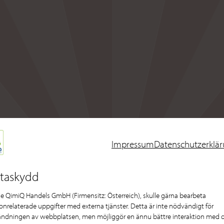
Impressum
Datenschutzerklä
taskydd
die QimiQ Handels GmbH (Firmensitz: Österreich), skulle gärna bearbeta
onrelaterade uppgifter med externa tjänster. Detta är inte nödvändigt för
ndningen av webbplatsen, men möjliggör en ännu bättre interaktion med d