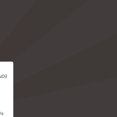
rung
ig.