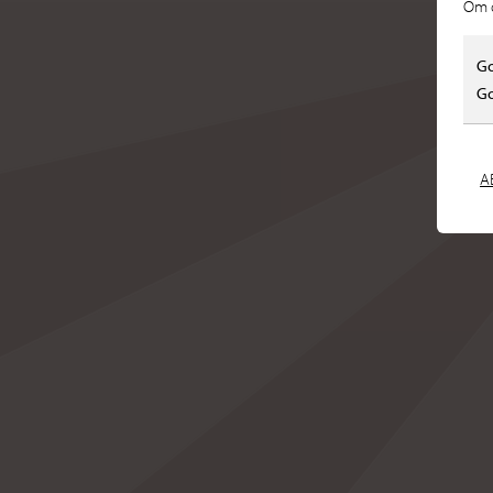
Om d
Go
Go
A