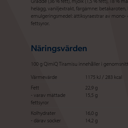
Grädde (36 % fett), mjölk (1,5 % fett), 18 % m
helägg, vaniljextrakt, färgämne: betakaroten, 
emulgeringsmedel: ättiksyraestrar av mono- 
fettsyror.
Näringsvärden
100 g QimiQ Tiramisu innehåller i genomsnit
Värmevärde
1175 kJ / 283 kcal
Fett
22,9 g
- varav mättade
15,5 g
fettsyror
Kolhydrater
16,0 g
- därav socker
14,2 g