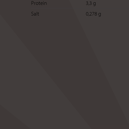
Protein
3,3 g
Salt
0,278 g