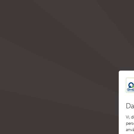
Da
Vi, 
pers
anvä