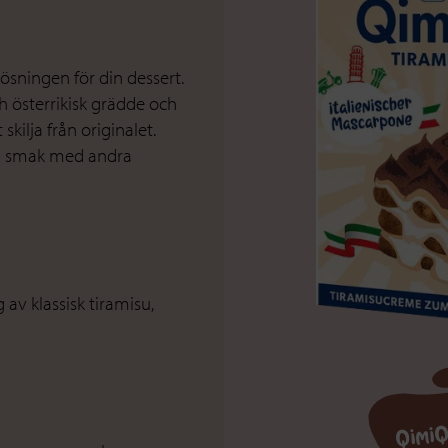
sningen för din dessert.
h österrikisk grädde och
kilja från originalet.
ch smak med andra
 av klassisk tiramisu,
QimiQ