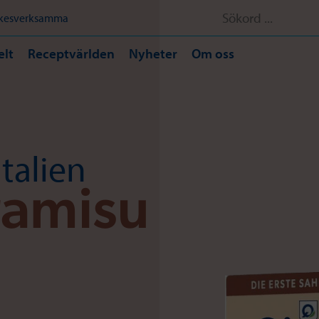
Sök
rkesverksamma
efter:
elt
Receptvärlden
Nyheter
Om oss
Italien
ramisu