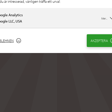
u är intresserad, vänligen träffa ett urval:
ogle Analytics
Mer...
ogle LLC, USA
BLEHNEN
AKZEPTERA