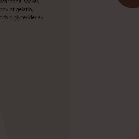
ascarpone, socker,
bovint gelatin,
och diglycerider av
t