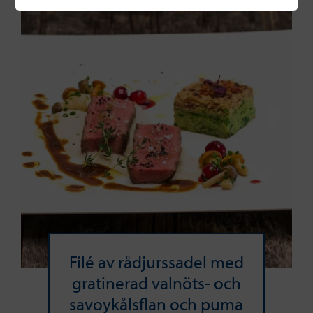
Filé av rådjurssadel med
gratinerad valnöts- och
savoykålsflan och puma