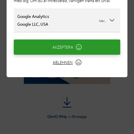
med dig. Om du är intresserad, vänligen träffa ett urval:
Google Analytics
Mer...
Google LLC, USA
AKZEPTERA
ABLEHNEN
QimiQ Whip + iSi-mapp