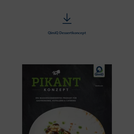
QimiQ Dessertkoncept