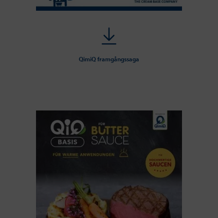
QimiQ framgångssaga