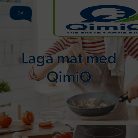
SV
Laga mat med
QimiQ