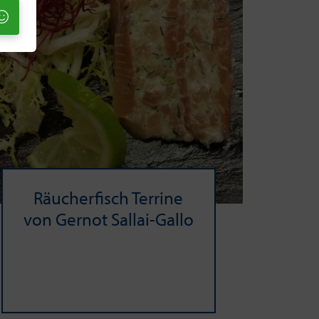
Räu­cher­fisch Ter­ri­ne
von Ger­not Sallai-​Gallo