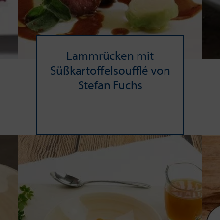
Lamm­rü­cken mit
Süßkartoffelsoufflé von
Ste­fan Fuchs