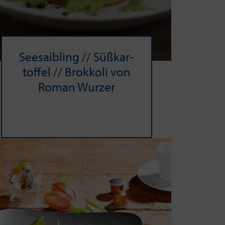
See­saib­ling // Süß­kar­
tof­fel // Brok­ko­li von
Roman Wur­zer