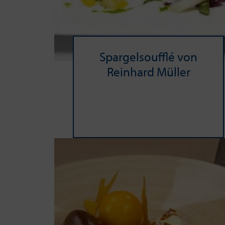
Spargelsoufflé von
Rein­hard Mül­ler