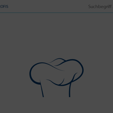
Search
ROFIS
for: