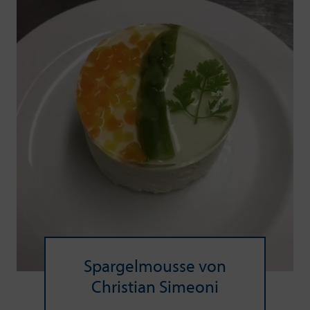
Spar­gel­mousse von
Chris­ti­an Si­meo­ni