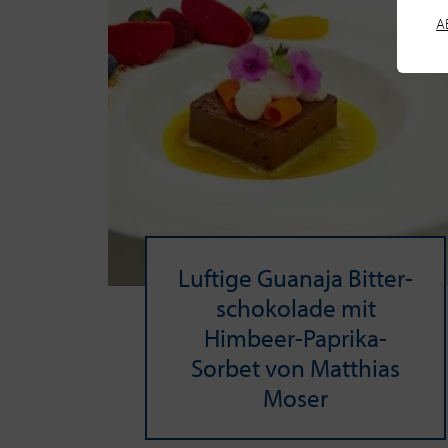
A
Luf­ti­ge Gua­naja Bit­ter­
scho­ko­la­de mit
Himbeer-​Paprika-
Sorbet von Mat­thi­as
Moser