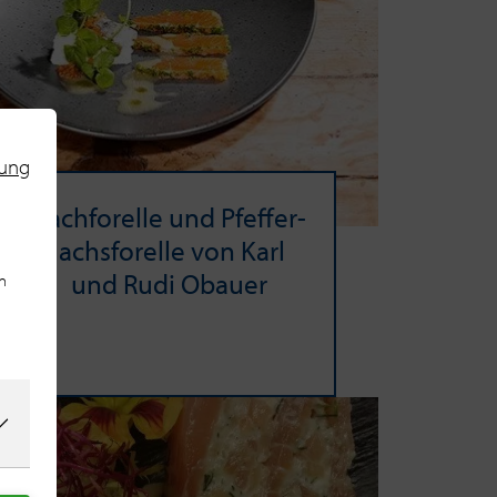
rung
Bach­fo­rel­le und Pfef­fer­
lachs­fo­rel­le von Karl
und Rudi Obau­er
n