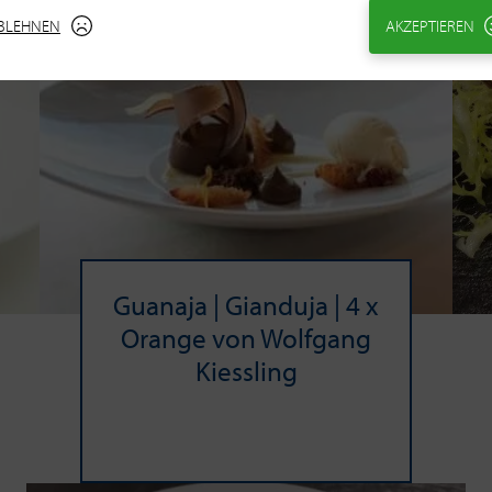
BLEHNEN
AKZEPTIEREN
Gua­naja | Gian­duja | 4 x
Oran­ge von Wolf­gang
Kiess­ling