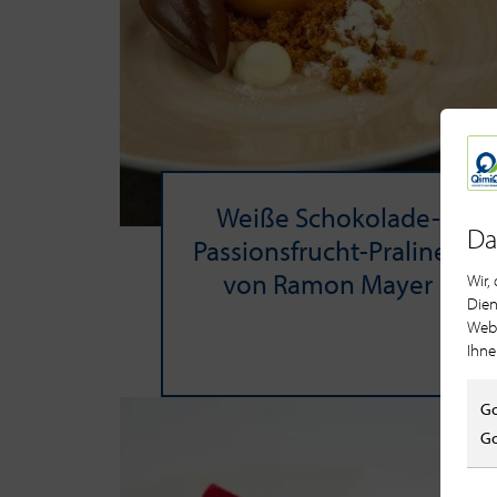
Weiße Schokolade-​
Da
Passionsfrucht-Pralinen
von Ramon Mayer
Wir,
Dien
Webs
Ihne
Go
Go