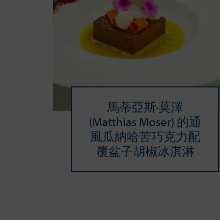
馬蒂亞斯·莫澤
(Matthias Moser) 的通
風瓜納哈苦巧克力配
覆盆子胡椒冰淇淋