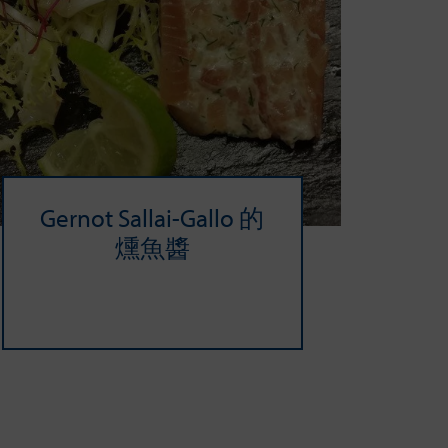
Gernot Sallai-Gallo 的
燻魚醬