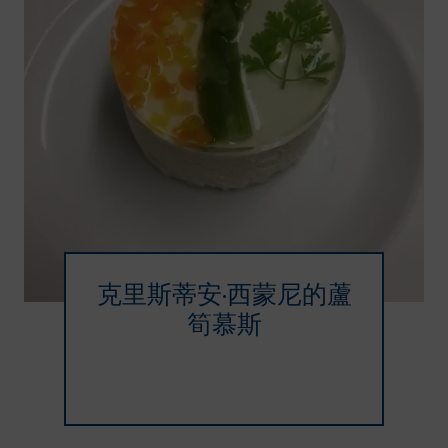
克里斯蒂安·西蒙尼的蘆
筍慕斯