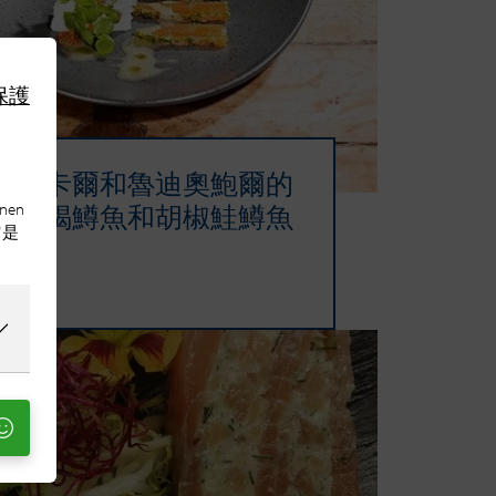
保護
卡爾和魯迪奧鮑爾的
nen
褐鱒魚和胡椒鮭鱒魚
它是