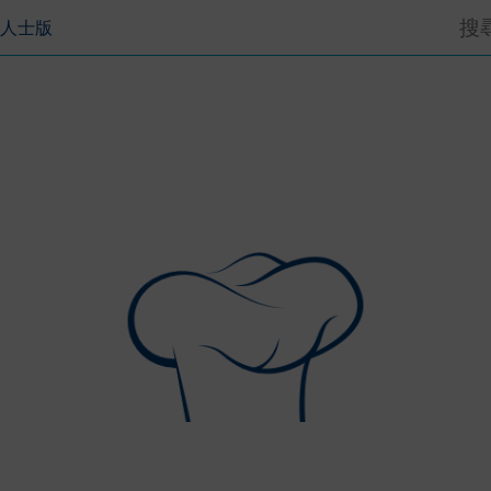
搜
專業人士版
尋: