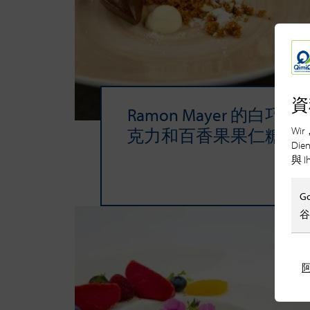
資
Ramon Mayer 的白巧
Wir
克力和百香果果仁糖
Die
與 I
G
谷