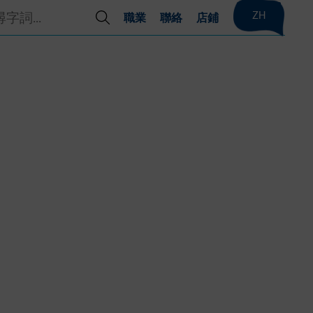
ZH
職業
聯絡
店鋪