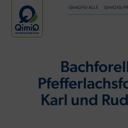
QimiQ Für ALLE
QimiQ für P
Bachforel
Pfefferlachsf
Karl und Ru