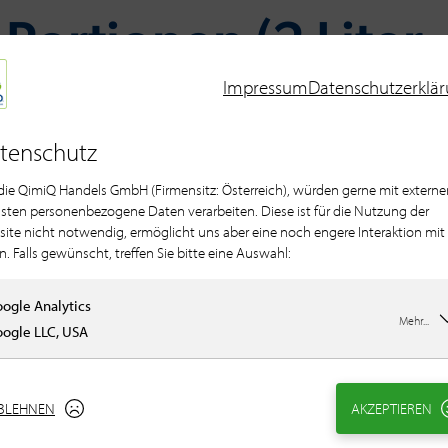
 Por­tio­nen (2 Liter
Impressum
Datenschutzerklä
tenschutz
Für die Füllung
 die QimiQ Handels GmbH (Firmensitz: Österreich), würden gerne mit externe
250 g QimiQ Sauce
sten personenbezogene Daten verarbeiten. Diese ist für die Nutzung der
ite nicht notwendig, ermöglicht uns aber eine noch engere Interaktion mit
100 g Schalotte(n),
n. Falls gewünscht, treffen Sie bitte eine Auswahl:
1 Knoblauchzehe(n)
60 g Butter
ogle Analytics
250 g Blattspinat
Mehr...
ogle LLC, USA
150 g Topfen / Qua
Salz
schwarzer Pfeffer, 
BLEHNEN
AKZEPTIEREN
Muskatnuss, gema