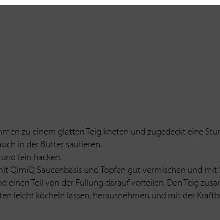
mmen zu einem glatten Teig kneten und zugedeckt eine Stun
uch in der Butter sautieren.
 und fein hacken.
 mit QimiQ Saucenbasis und Topfen gut vermischen und mit 
d einen Teil von der Füllung darauf verteilen. Den Teig zu
ten leicht köcheln lassen, herausnehmen und mit der Kraftb