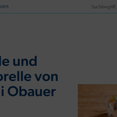
Search
ROFIS
for:
le und
orelle von
di Obauer