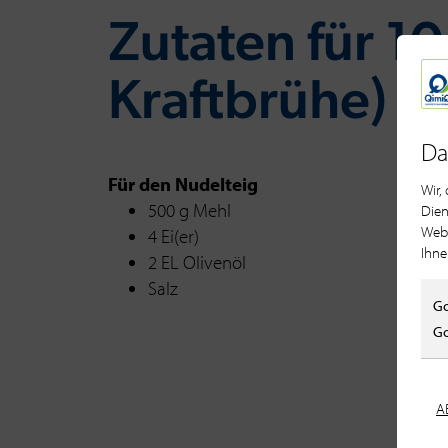
Zu­ta­ten für 10
Kraft­brü­he)
Da
Für den Nudelteig
Wir,
500 g Mehl
Dien
Webs
4 Ei(er)
Ihne
2 EL Olivenöl
Salz
Go
Go
A