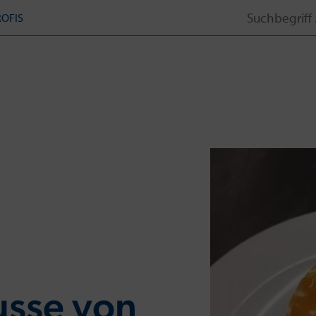
Search
ROFIS
for:
sse von