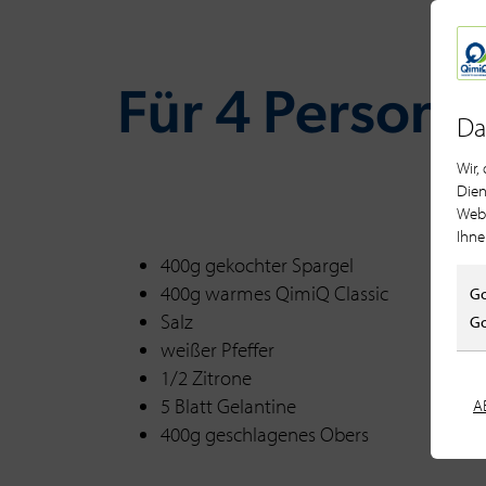
Für 4 Per­so­ne
Da
Wir,
Dien
Webs
Ihne
400g gekochter Spargel
400g warmes QimiQ Classic
Go
Salz
Go
weißer Pfeffer
1/2 Zitrone
5 Blatt Gelantine
A
400g geschlagenes Obers