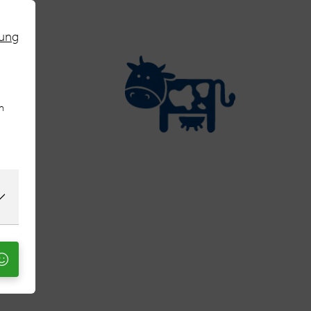
rung
n