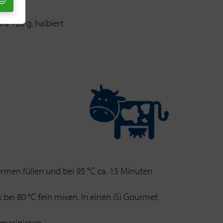
s à 120 g, halbiert
men füllen und bei 95 °C ca. 15 Minuten
bei 80 °C fein mixen. In einen iSi Gourmet
marinieren.