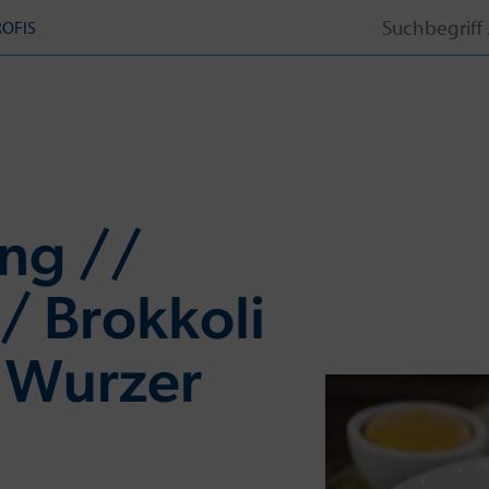
Search
ROFIS
for:
ing //
// Brokkoli
 Wurzer