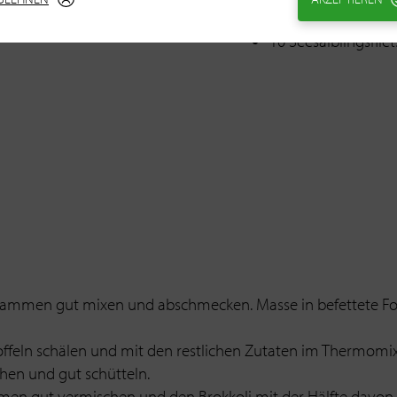
Für das Saiblingsfilet
10 Seesaiblingsfilet
sammen gut mixen und abschmecken. Masse in befettete For
ffeln schälen und mit den restlichen Zutaten im Thermomix 
hen und gut schütteln.
men gut vermischen und den Brokkoli mit der Hälfte davon 