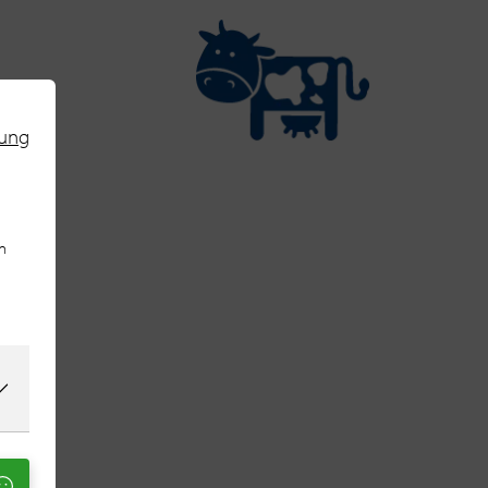
rung
n
enöl
obelt