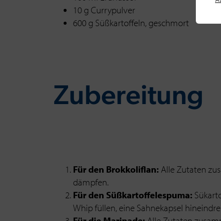
10 g Currypulver
600 g Süßkartoffeln, geschmort
Zu­be­rei­tung
Für den Brokkoliflan:
Alle Zutaten zu
dämpfen.
Für den Süßkartoffelespuma:
Sükarto
Whip füllen, eine Sahnekapsel hineindre
Für die Marinade:
Alle Zutaten zusam