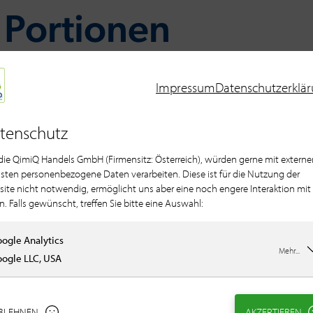
 Por­tio­nen
Impressum
Datenschutzerklä
Für die Marinade
tenschutz
50 ml Sushi-Essig
 die QimiQ Handels GmbH (Firmensitz: Österreich), würden gerne mit externe
20 ml Limettensaft
sten personenbezogene Daten verarbeiten. Diese ist für die Nutzung der
20 g Zuckersirup
ite nicht notwendig, ermöglicht uns aber eine noch engere Interaktion mit
30 ml Erdnussöl
n. Falls gewünscht, treffen Sie bitte eine Auswahl:
80 ml Sonnenblum
10 ml Sojasauce
ogle Analytics
Mehr...
ogle LLC, USA
Für den Brokkoli
100 g Brokkoli, geh
BLEHNEN
AKZEPTIEREN