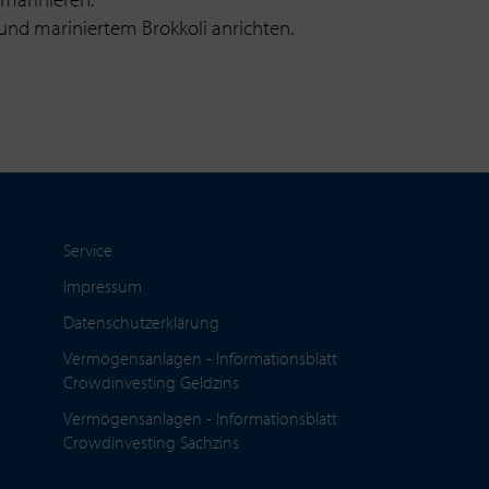
 und mariniertem Brokkoli anrichten.
Service
Impressum
Datenschutzerklärung
Vermögensanlagen - Informationsblatt
Crowdinvesting Geldzins
Vermögensanlagen - Informationsblatt
Crowdinvesting Sachzins