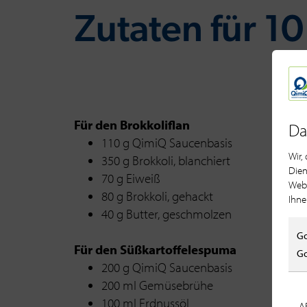
Zu­ta­ten für 10
Für den Brokkoliflan
Da
110 g QimiQ Saucenbasis
Wir,
350 g Brokkoli, blanchiert
Dien
70 g Eiweiß
Webs
80 g Brokkoli, gehackt
Ihne
40 g Butter, geschmolzen
Go
Für den Süßkartoffelespuma
Go
200 g QimiQ Saucenbasis
200 ml Gemüsebrühe
100 ml Erdnussöl
A