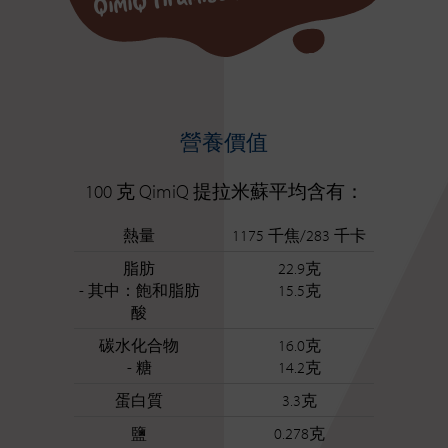
營養價值
100 克 QimiQ 提拉米蘇平均含有：
熱量
1175 千焦/283 千卡
脂肪
22.9克
- 其中：飽和脂肪
15.5克
酸
碳水化合物
16.0克
- 糖
14.2克
蛋白質
3.3克
鹽
0.278克