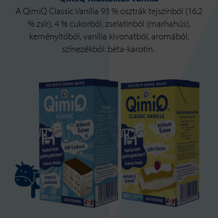
A QimiQ Classic Vanília 93 % osztrák tejszínből (16,2
% zsír), 4 % cukorból, zselatinból (marhahús),
keményítőből, vanília kivonatból, aromából,
színezékből: béta-karotin.