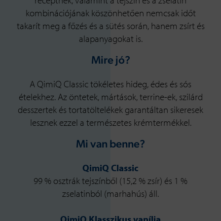
receptnek, valamint a tejszín és a zselatin
kombinációjának köszönhetően nemcsak időt
takarít meg a főzés és a sütés során, hanem zsírt és
alapanyagokat is.
Mire jó?
A QimiQ Classic tökéletes hideg, édes és sós
ételekhez. Az öntetek, mártások, terrine-ek, szilárd
desszertek és tortatöltelékek garantáltan sikeresek
lesznek ezzel a természetes krémtermékkel.
Mi van benne?
QimiQ Classic
99 % osztrák tejszínből (15,2 % zsír) és 1 %
zselatinból (marhahús) áll.
QimiQ Klasszikus vanília