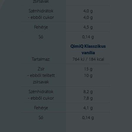
zsírsavak
Szénhidrátok
4,0 g
- ebből cukor
4,0 g
Fehérje
4,5 g
Só
0,14 g
QimiQ Klasszikus
vanília
Tartalmaz:
764 kJ / 184 kcal
Zsír
15 g
- ebből telített
10 g
zsírsavak
Szénhidrátok
8,2 g
- ebből cukor
7,8 g
Fehérje
4,1 g
Só
0,14 g