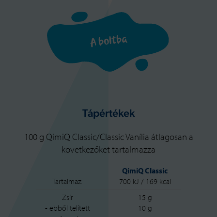
A boltba
Tápértékek
100 g QimiQ Classic/Classic Vanília átlagosan a
következőket tartalmazza
QimiQ Classic
Tartalmaz:
700 kJ / 169 kcal
Zsír
15 g
- ebből telített
10 g