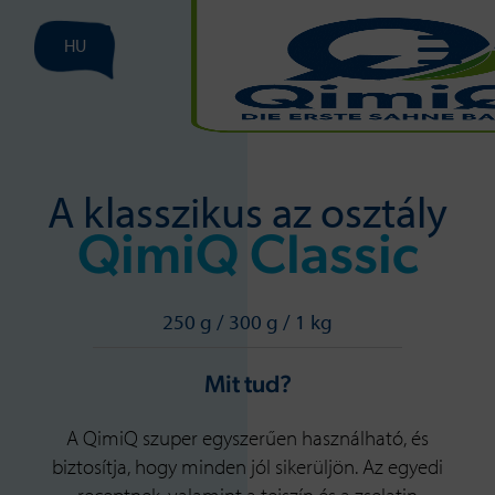
HU
A klasszikus az osztály
QimiQ Classic
250 g / 300 g / 1 kg
Mit tud?
A QimiQ szuper egyszerűen használható, és
biztosítja, hogy minden jól sikerüljön. Az egyedi