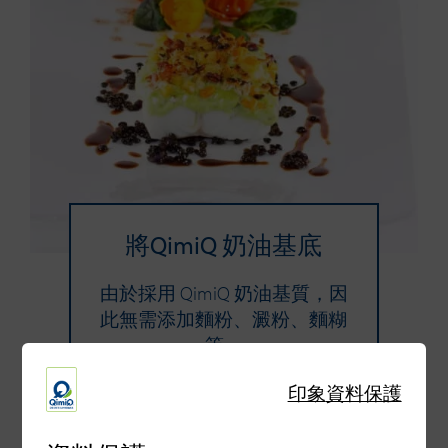
將QimiQ 奶油基底
由於採用 QimiQ 奶油基質，因
此無需添加麵粉、澱粉、麵糊
等。
印象
資料保護
將QimiQ 奶油基底