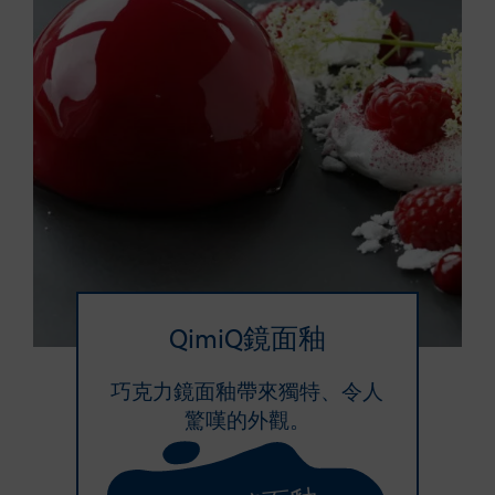
QimiQ鏡面釉
巧克力鏡面釉帶來獨特、令人
驚嘆的外觀。