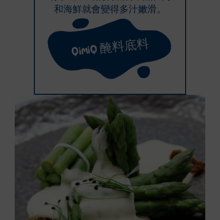
和海鮮就會變得多汁嫩滑。
QimiQ 醃料底料