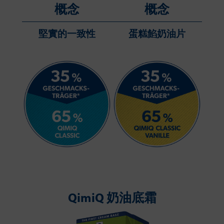
概念
概念
堅實的一致性
蛋糕餡奶油片
QimiQ 奶油底霜