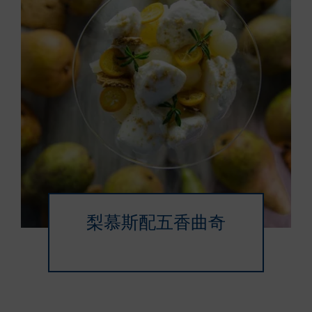
梨慕斯配五香曲奇