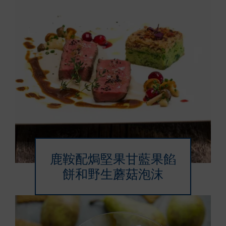
鹿鞍配焗堅果甘藍果餡
餅和野生蘑菇泡沫