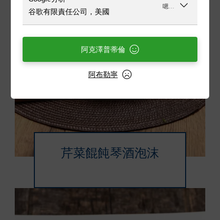
嗯…
谷歌有限責任公司，美國
阿克澤普蒂倫
阿布勒寧
芹菜餛飩琴酒泡沫