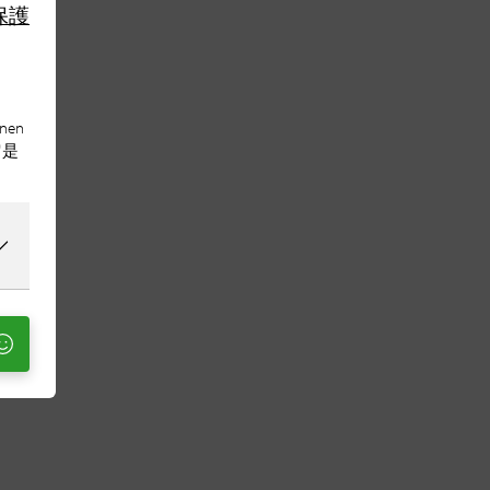
保護
nen
它是