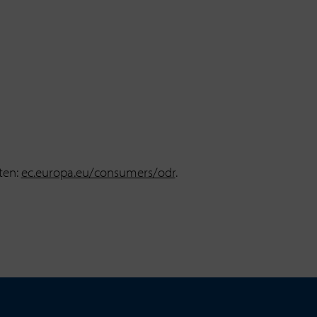
ten:
ec.europa.eu/consumers/odr
.