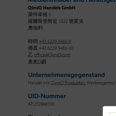
Medieninhaber und Herausge
QimiQ Handels GmbH
萊特韋格 5
薩爾斯堡附近 5322 號霍夫
奧地利
時間
+43 6229 3483-0
傳真 +43 6229 3483-30
乙
office@QimiQ.com
奇米Q網
Unternehmensgegenstand
Handel mit
QimiQ Produkten
, Werbeagentur
UID-Nummer
ATU52898100