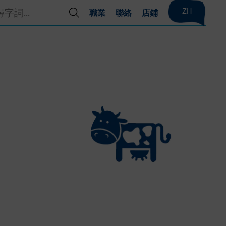
ZH
職業
聯絡
店鋪