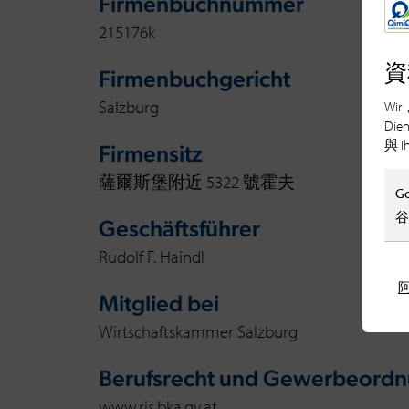
Firmenbuchnummer
215176k
資
Firmenbuchgericht
Salzburg
Wir
Die
與 I
Firmensitz
薩爾斯堡附近 5322 號霍夫
G
谷
Geschäftsführer
Rudolf F. Haindl
Mitglied bei
Wirtschaftskammer Salzburg
Berufsrecht und Gewerbeord
www.ris.bka.gv.at