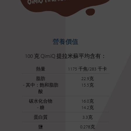
營養價值
100 克 QimiQ 提拉米蘇平均含有：
熱量
1175 千焦/283 千卡
脂肪
22.9克
- 其中：飽和脂肪
15.5克
酸
碳水化合物
16.0克
- 糖
14.2克
蛋白質
3.3克
鹽
0.278克