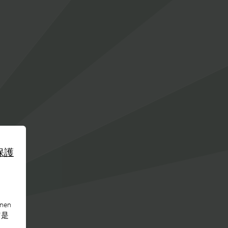
保護
nen
它是