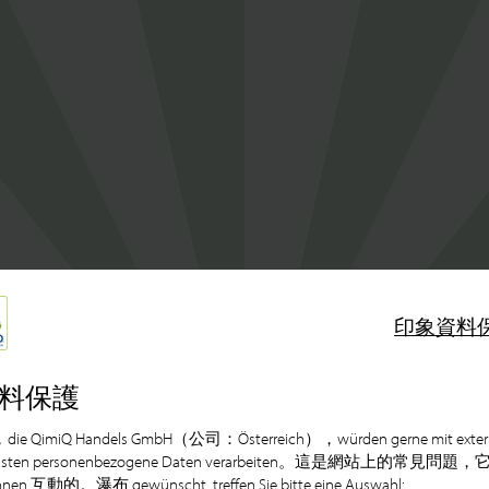
印象
資料
料保護
，die QimiQ Handels GmbH（公司：Österreich），würden gerne mit exter
nsten personenbezogene Daten verarbeiten。這是網站上的常見問題，
hnen 互動的。瀑布 gewünscht, treffen Sie bitte eine Auswahl: