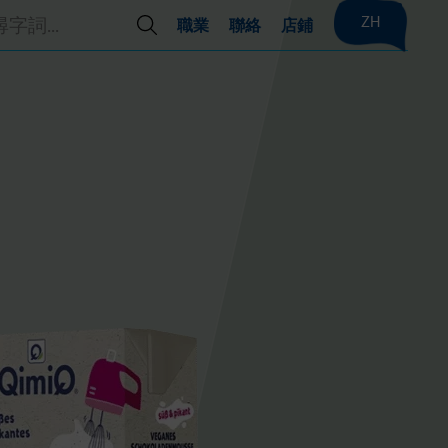
ZH
職業
聯絡
店鋪