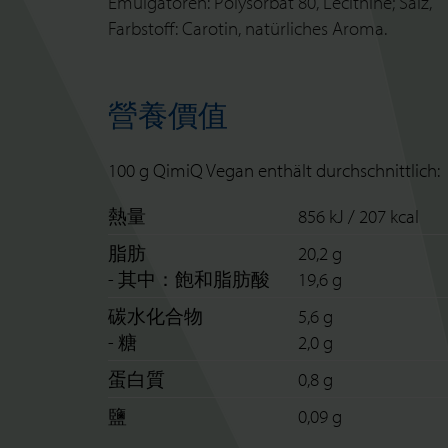
Emulgatoren: Polysorbat 80, Lecithine; Salz,
Farbstoff: Carotin, natürliches Aroma.
營養價值
100 g QimiQ Vegan enthält durchschnittlich:
熱量
856 kJ / 207 kcal
脂肪
20,2 g
- 其中：飽和脂肪酸
19,6 g
碳水化合物
5,6 g
- 糖
2,0 g
蛋白質
0,8 g
鹽
0,09 g