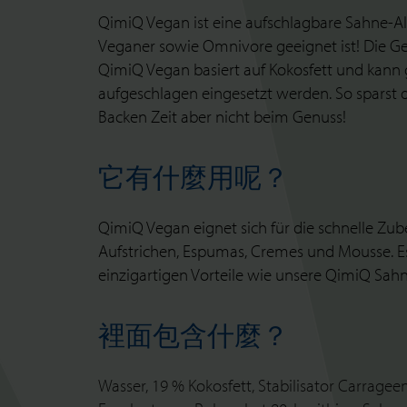
QimiQ Vegan ist eine aufschlagbare Sahne-Alt
Veganer sowie Omnivore geeignet ist! Die G
QimiQ Vegan basiert auf Kokosfett und kann 
aufgeschlagen eingesetzt werden. So sparst 
Backen Zeit aber nicht beim Genuss!
它有什麼用呢？
QimiQ Vegan eignet sich für die schnelle Zub
Aufstrichen, Espumas, Cremes und Mousse. Es
einzigartigen Vorteile wie unsere QimiQ Sah
裡面包含什麼？
Wasser, 19 % Kokosfett, Stabilisator Carragee