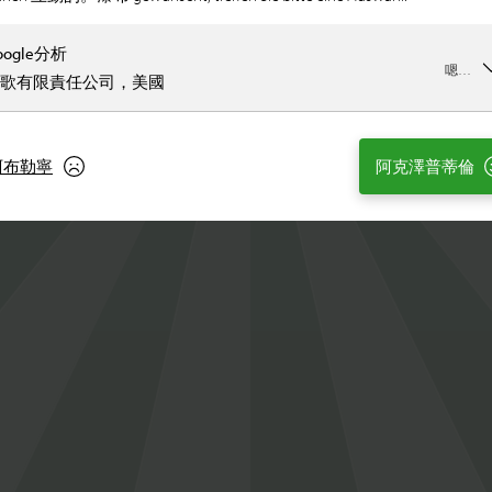
oogle分析
嗯…
歌有限責任公司，美國
阿布勒寧
阿克澤普蒂倫