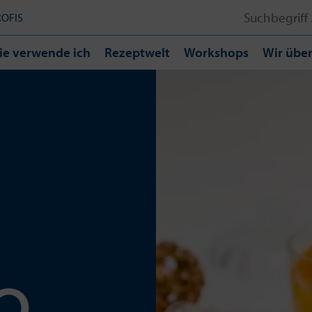
Search
ROFIS
for:
ie verwende ich
Rezeptwelt
Workshops
Wir über