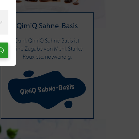
QimiQ Sahne-​Basis
Dank QimiQ Sahne-Basis ist
keine Zugabe von Mehl, Stärke,
Roux etc. notwendig.
QimiQ Sahne-Basis