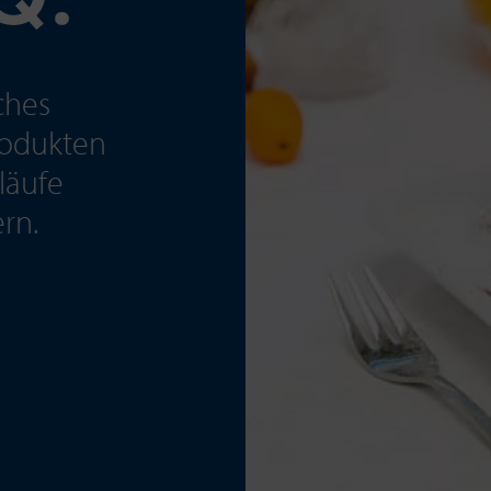
Q.
ches
rodukten
bläufe
rn.