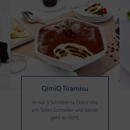
QimiQ Ti­ra­mi­su
In nur 3 Schritten la Dolce Vita
am Teller. Schneller und besser
geht es nicht.