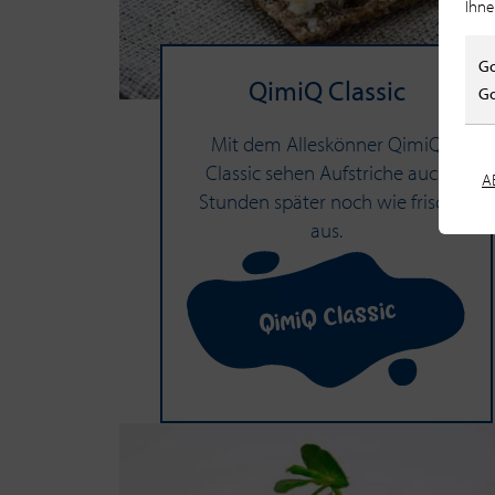
Ihne
Go
QimiQ Clas­sic
Go
Mit dem Alleskönner QimiQ
Classic sehen Aufstriche auch
A
Stunden später noch wie frisch
aus.
QimiQ Classic