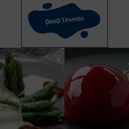
QimiQ Tiramisu