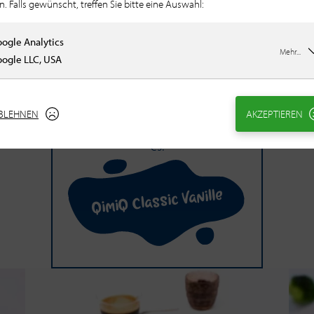
n. Falls gewünscht, treffen Sie bitte eine Auswahl:
ogle Analytics
Mehr...
QimiQ Clas­sic Va­nil­le
ogle LLC, USA
Cremeschnitten mit nur 10
Minuten Zubereitungszeit?
BLEHNEN
AKZEPTIEREN
QimiQ Classic Vanille ermöglicht
es.
QimiQ Classic Vanille