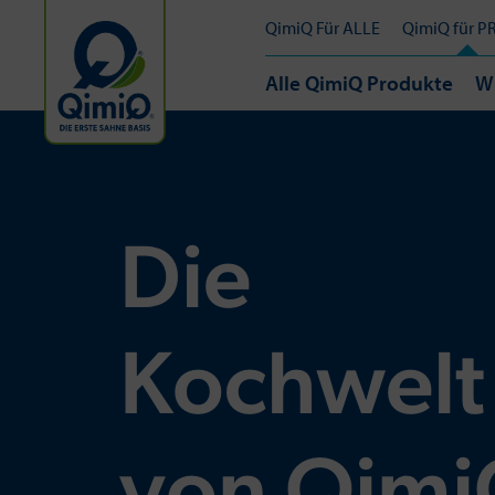
QimiQ Für ALLE
QimiQ für P
Alle QimiQ Produkte
W
Die
Kochwelt