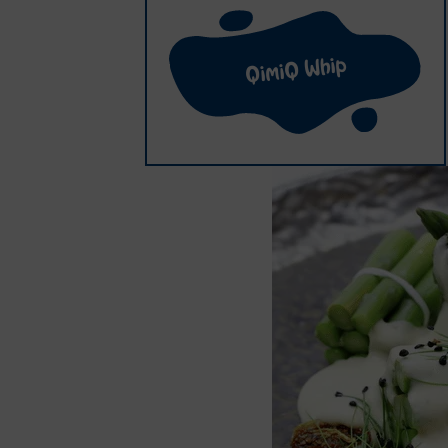
QimiQ Whip