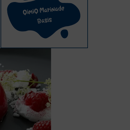
QimiQ Marinade
Basis