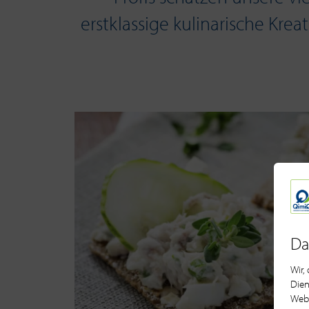
erstklassige kulinarische Kre
Da
Wir,
Dien
Webs