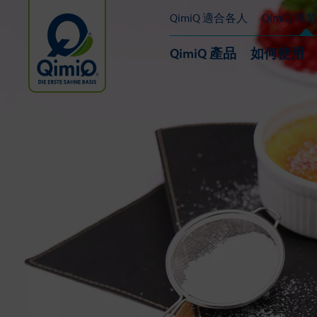
QimiQ 適合各人
QimiQ 
QimiQ 產品
如何使用