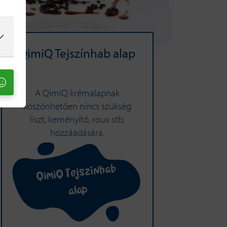
QimiQ Tejszínhab alap
A QimiQ krémalapnak
köszönhetően nincs szükség
liszt, keményítő, roux stb.
hozzáadására.
QimiQ Tejszínhab
alap