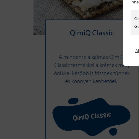
Ihne
Go
Go
QimiQ Classic
A
A mindenre alkalmas QimiQ
Classic termékkel a krémek még
órákkal később is frissnek tűnnek
és könnyen kenhetőek.
QimiQ Classic