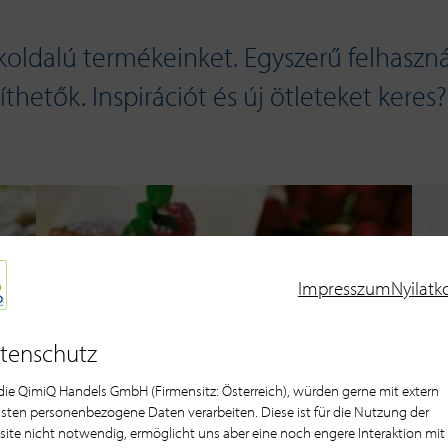
oldalú termékeinket. Egyszerű felhasználá
thetők. Inspirációt és új ötleteket keres?
Impresszum
Nyilatk
tenschutz
 die QimiQ Handels GmbH (Firmensitz: Österreich), würden gerne mit extern
sten personenbezogene Daten verarbeiten. Diese ist für die Nutzung der
ite nicht notwendig, ermöglicht uns aber eine noch engere Interaktion mit