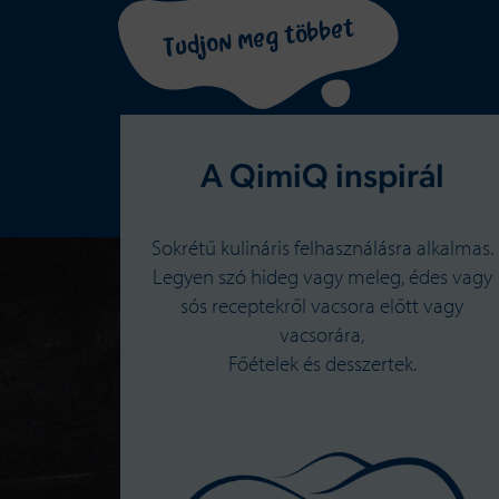
Tudjon meg többet
A QimiQ inspirál
Sokrétű kulináris felhasználásra alkalmas.
Legyen szó hideg vagy meleg, édes vagy
sós receptekről vacsora előtt vagy
vacsorára,
Főételek és desszertek.