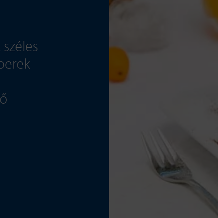
 széles
mberek
ző