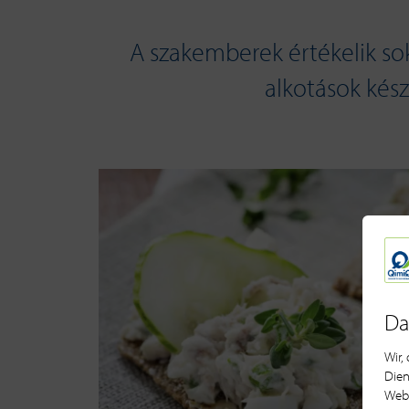
A szakemberek értékelik sok
alkotások készí
Da
Wir,
Dien
Webs