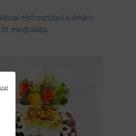
ssal első osztályú kulináris
 Itt megtalálja.
ozat