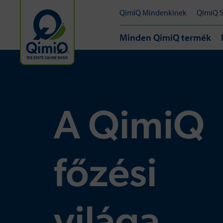
QimiQ Mindenkinek
QimiQ 
Minden QimiQ termék
A QimiQ
főzési