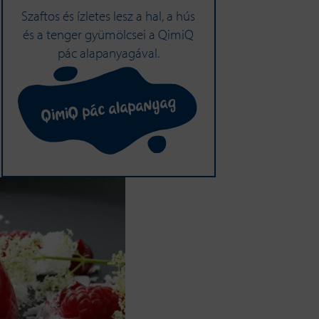
Szaftos és ízletes lesz a hal, a hús
és a tenger gyümölcsei a QimiQ
pác alapanyagával.
QimiQ pác alapanyag