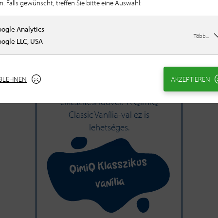
n. Falls gewünscht, treffen Sie bitte eine Auswahl:
ogle Analytics
Több...
ogle LLC, USA
QimiQ Klasszikus
vanília
BLEHNEN
AKZEPTIEREN
Krémes mindössze 10 perc
elkészítési idővel? A QimiQ
Classic Vanília-val ez is
lehetséges.
QimiQ Klasszikus
vanília