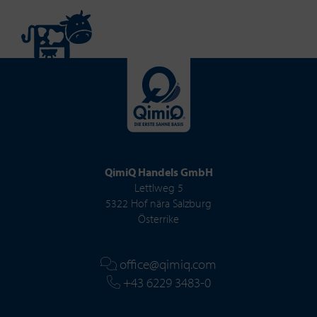
QimiQ Handels GmbH
Lettlweg 5
5322 Hof nära Salzburg
Österrike
office@qimiq.com
+43 6229 3483-0