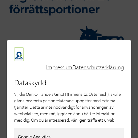
förrättsportioner
Impressum
Datenschutzerklärung
För basen
250 ml vatten
Dataskydd
10 g kryddor (koriander, dill, fänkål, kummin)
Vi, die QimiQ Handels GmbH (Firmensitz: Österreich), skulle
Avfall från rökt fisk (skinn, slaktkroppar)
gärna bearbeta personrelaterade uppgifter med externa
tjänster. Detta är inte nödvändigt för användningen av
webbplatsen, men möjliggör en ännu bättre interaktion
med dig. Om du är intresserad, vänligen träffa ett urval:
Till den rökta fiskterrinen
200 ml rökt fiskfond
Google Analytics