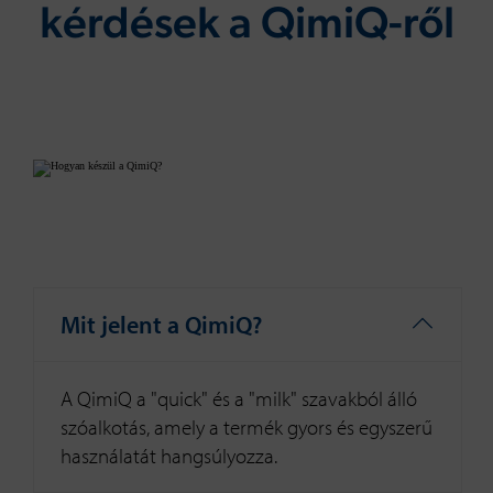
kérdések a QimiQ-ről
Mit jelent a QimiQ?
A QimiQ a "quick" és a "milk" szavakból álló
szóalkotás, amely a termék gyors és egyszerű
használatát hangsúlyozza.