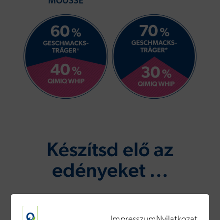
MOUSSE
Készítsd elő az
edényeket ...
Impresszum
Nyilatkozat