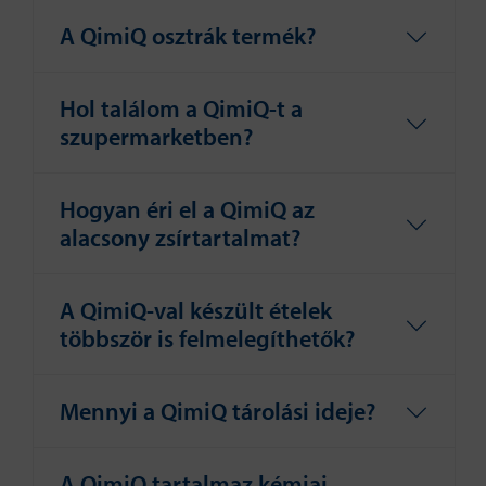
A QimiQ osztrák termék?
Hol találom a QimiQ-t a
szupermarketben?
Hogyan éri el a QimiQ az
alacsony zsírtartalmat?
A QimiQ-val készült ételek
többször is felmelegíthetők?
Mennyi a QimiQ tárolási ideje?
A QimiQ tartalmaz kémiai