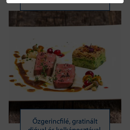
Őzgerincfilé, gratinált
dióval és kelkáposztával,