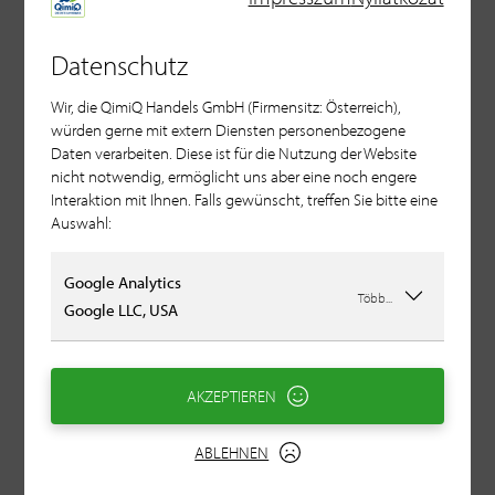
Datenschutz
Wir, die QimiQ Handels GmbH (Firmensitz: Österreich),
würden gerne mit extern Diensten personenbezogene
Daten verarbeiten. Diese ist für die Nutzung der Website
nicht notwendig, ermöglicht uns aber eine noch engere
Interaktion mit Ihnen. Falls gewünscht, treffen Sie bitte eine
Auswahl:
Google Analytics
Több...
Google LLC, USA
Zelleres ravioli gin
AKZEPTIEREN
espumával
ABLEHNEN