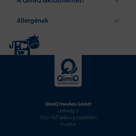
A QimiQ laktózmentes?
Allergének
QimiQ Handels GmbH
Lettlweg 5
5322 Hof Salzburg közelében
Ausztria