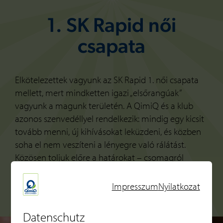
1. SK Rapid női
csapata
Elkötelezettek vagyunk az SK Rapid 1. női csapata
mellett, mert mindketten igazi „elsőrangúak”
vagyunk a magunk területén. A QimiQ és a klub
azonos szenvedéllyel rendelkezik: mindig egy kicsit
tovább menni, új kihívásokat leküzdeni, és közben
soha el nem veszíteni a lényegre való rálátást.
Közösen toljuk előre a határokat – csomagról
csomagra.
Impresszum
Nyilatkozat
Datenschutz