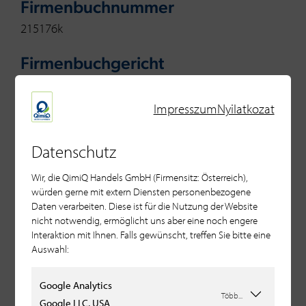
Firmenbuchnummer
215176k
Firmenbuchgericht
Salzburg
Impresszum
Nyilatkozat
Firmensitz
5322 Hof Salzburg közelében
Datenschutz
Geschäftsführer
Wir, die QimiQ Handels GmbH (Firmensitz: Österreich),
würden gerne mit extern Diensten personenbezogene
Rudolf F. Haindl
Daten verarbeiten. Diese ist für die Nutzung der Website
nicht notwendig, ermöglicht uns aber eine noch engere
Mitglied bei
Interaktion mit Ihnen. Falls gewünscht, treffen Sie bitte eine
Auswahl:
Wirtschaftskammer Salzburg
Google Analytics
Berufsrecht und Gewerbeordnung
Több...
Google LLC, USA