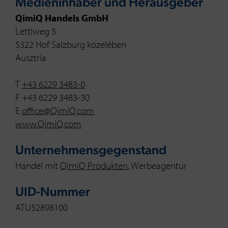
Medieninhaber und Herausgeber
QimiQ Handels GmbH
Lettlweg 5
5322 Hof Salzburg közelében
Ausztria
T
+43 6229 3483-0
F +43 6229 3483-30
E
office@QimiQ.com
www.QimiQ.com
Unternehmensgegenstand
Handel mit
QimiQ Produkten
, Werbeagentur
UID-Nummer
ATU52898100