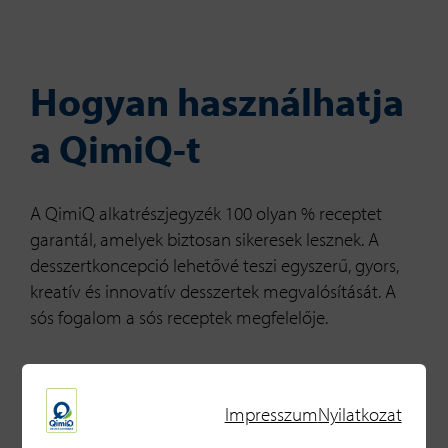
Hogyan használhatja
a QimiQ-t
A QimiQ alkatrészjegyzék 100 olyan % receptet
garantál, amelyek biztosan sikeresek lesznek. A
desszertkoncepció lehetővé teszi egyszerű, gyors,
kreatív és innovatív desszertek megvalósítását. A
sós fogalom a sós receptek megfelelője.
Impresszum
Nyilatkozat