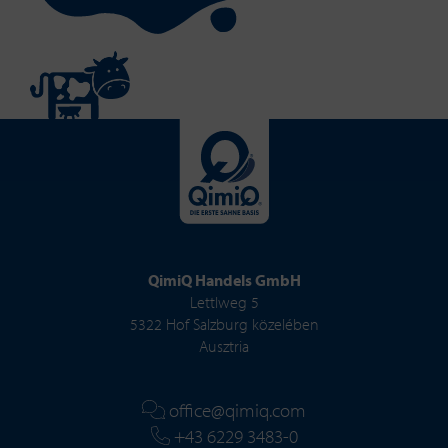
QimiQ Handels GmbH
Lettlweg 5
5322 Hof Salzburg közelében
Ausztria
office@qimiq.com
+43 6229 3483-0