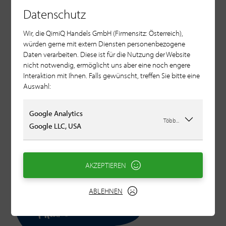
QimiQ alkatrészlista
Datenschutz
Wir, die QimiQ Handels GmbH (Firmensitz: Österreich),
würden gerne mit extern Diensten personenbezogene
Daten verarbeiten. Diese ist für die Nutzung der Website
nicht notwendig, ermöglicht uns aber eine noch engere
Interaktion mit Ihnen. Falls gewünscht, treffen Sie bitte eine
Auswahl:
Desszert koncepció
Google Analytics
Több...
Google LLC, USA
AKZEPTIEREN
ABLEHNEN
Pikáns koncepció