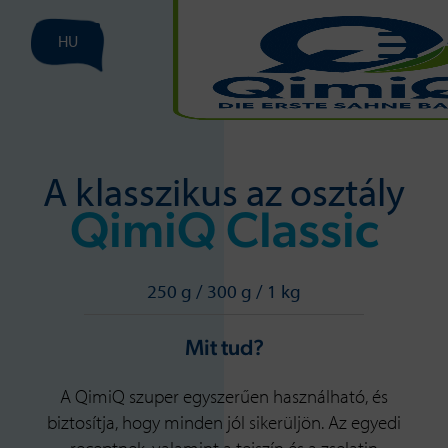
HU
A klasszikus az osztály
QimiQ Classic
250 g / 300 g / 1 kg
Mit tud?
A QimiQ szuper egyszerűen használható, és
biztosítja, hogy minden jól sikerüljön. Az egyedi