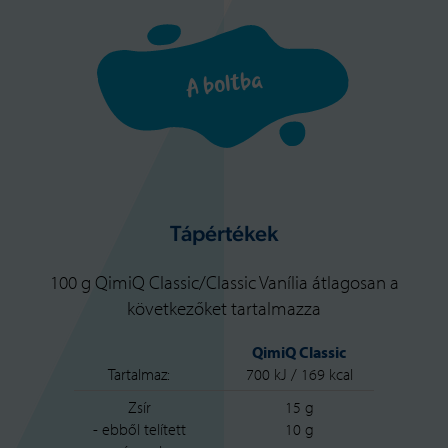
A boltba
Tápértékek
100 g QimiQ Classic/Classic Vanília átlagosan a
következőket tartalmazza
QimiQ Classic
Tartalmaz:
700 kJ / 169 kcal
Zsír
15 g
- ebből telített
10 g