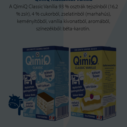
A QimiQ Classic Vanília 93 % osztrák tejszínből (16,2
% zsír), 4 % cukorból, zselatinból (marhahús),
keményítőből, vanília kivonatból, aromából,
színezékből: béta-karotin.