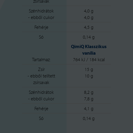
zsírsavak
Szénhidrátok
4,0 g
- ebből cukor
4,0 g
Fehérje
4,5 g
Só
0,14 g
QimiQ Klasszikus
vanília
Tartalmaz:
764 kJ / 184 kcal
Zsír
15 g
- ebből telített
10 g
zsírsavak
Szénhidrátok
8,2 g
- ebből cukor
7,8 g
Fehérje
4,1 g
Só
0,14 g