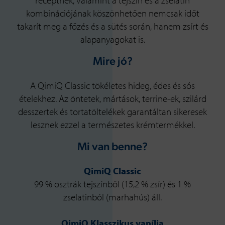
receptnek, valamint a tejszín és a zselatin
kombinációjának köszönhetően nemcsak időt
takarít meg a főzés és a sütés során, hanem zsírt és
alapanyagokat is.
Mire jó?
A QimiQ Classic tökéletes hideg, édes és sós
ételekhez. Az öntetek, mártások, terrine-ek, szilárd
desszertek és tortatöltelékek garantáltan sikeresek
lesznek ezzel a természetes krémtermékkel.
Mi van benne?
QimiQ Classic
99 % osztrák tejszínből (15,2 % zsír) és 1 %
zselatinból (marhahús) áll.
QimiQ Klasszikus vanília