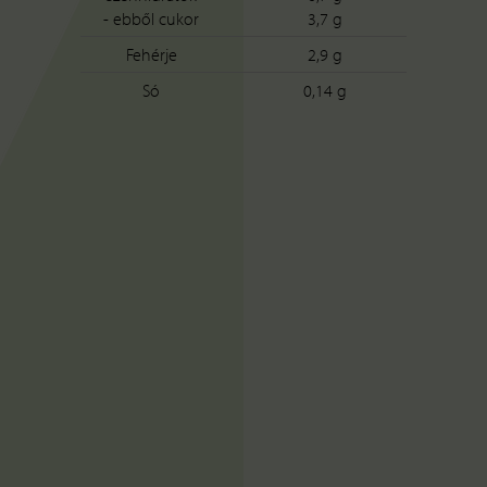
- ebből cukor
3,7 g
Fehérje
2,9 g
Só
0,14 g