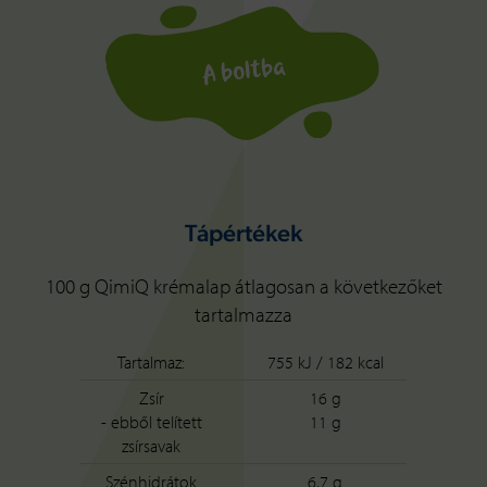
A boltba
Tápértékek
100 g QimiQ krémalap átlagosan a következőket
tartalmazza
Tartalmaz:
755 kJ / 182 kcal
Zsír
16 g
- ebből telített
11 g
zsírsavak
Szénhidrátok
6,7 g