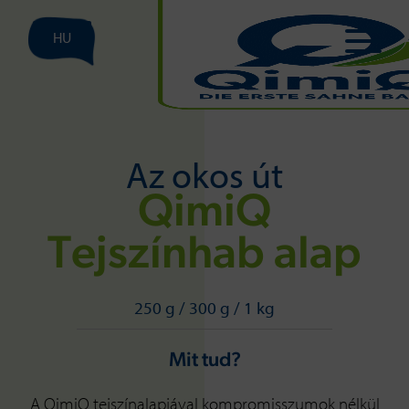
HU
Az okos út
QimiQ
Tejszínhab alap
250 g / 300 g / 1 kg
Mit tud?
A QimiQ tejszínalapjával kompromisszumok nélkül