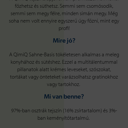
főzhetsz és süthetsz. Semmi sem csomósodik,
semmi sem megy félre, minden simán megy. Még
soha nem volt ennyire egyszerű úgy főzni, mint egy
profi!
Mire jó?
A QimiQ Sahne-Basis tökéletesen alkalmas a meleg
konyhához és sütéshez. Ezzel a multitálentummal
pillanatok alatt krémes leveseket, szószokat,
tortákat vagy önteteket varázsolhatsz gratinokhoz
vagy tartokhoz.
Mi van benne?
97%-ban osztrák tejszín (16% zsírtartalom) és 3%-
ban keményítőtartalmú.