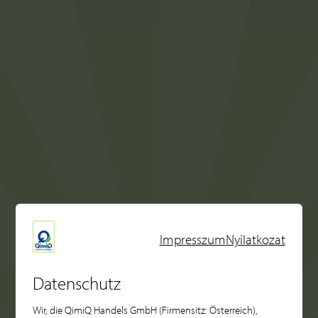
Impresszum
Nyilatkozat
Datenschutz
Wir, die QimiQ Handels GmbH (Firmensitz: Österreich),