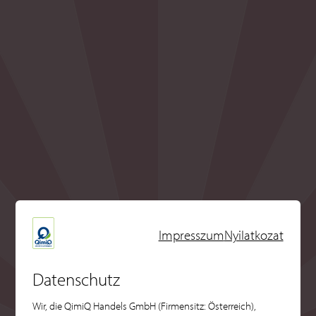
Impresszum
Nyilatkozat
Datenschutz
Wir, die QimiQ Handels GmbH (Firmensitz: Österreich),