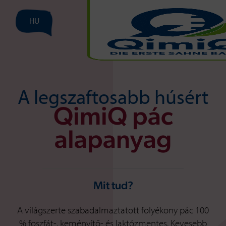
HU
A legszaftosabb húsért
QimiQ pác
alapanyag
Mit tud?
A világszerte szabadalmaztatott folyékony pác 100
% foszfát-, keményítő- és laktózmentes. Kevesebb