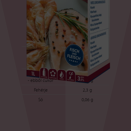
Tápértékek
100 g pác átlagosan
Tartalmaz:
329 kJ / 78 kcal
Zsír
2,4 g
- ebből telített
1,0 g
zsírsavak
Szénhidrátok
11,8 g
- ebből cukor
10,2 g
Fehérje
2,3 g
Só
0,06 g