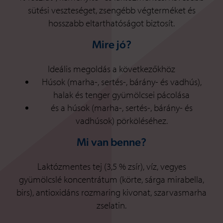
sütési veszteséget, zsengébb végterméket és
hosszabb eltarthatóságot biztosít.
Mire jó?
Ideális megoldás a következőkhöz
Húsok (marha-, sertés-, bárány- és vadhús),
halak és tenger gyümölcsei pácolása
és a húsok (marha-, sertés-, bárány- és
vadhúsok) pörköléséhez.
Mi van benne?
Laktózmentes tej (3,5 % zsír), víz, vegyes
gyümölcslé koncentrátum (körte, sárga mirabella,
birs), antioxidáns rozmaring kivonat, szarvasmarha
zselatin.