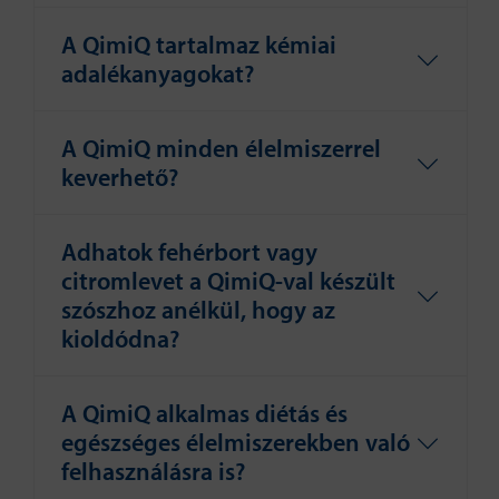
A QimiQ tartalmaz kémiai
adalékanyagokat?
A QimiQ minden élelmiszerrel
keverhető?
Adhatok fehérbort vagy
citromlevet a QimiQ-val készült
szószhoz anélkül, hogy az
kioldódna?
A QimiQ alkalmas diétás és
egészséges élelmiszerekben való
felhasználásra is?