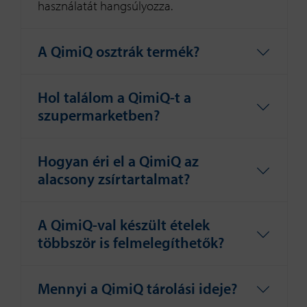
használatát hangsúlyozza.
A QimiQ osztrák termék?
Hol találom a QimiQ-t a
szupermarketben?
Hogyan éri el a QimiQ az
alacsony zsírtartalmat?
A QimiQ-val készült ételek
többször is felmelegíthetők?
Mennyi a QimiQ tárolási ideje?