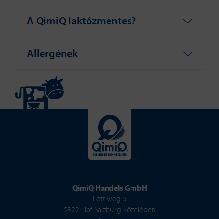
A QimiQ laktózmentes?
Allergének
QimiQ Handels GmbH
Lettlweg 5
5322 Hof Salzburg közelében