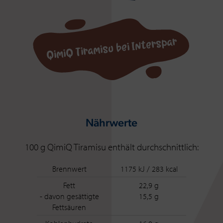
QimiQ Tiramisu bei Interspar
Nährwerte
100 g QimiQ Tiramisu enthält durchschnittlich:
Brennwert
1175 kJ / 283 kcal
Fett
22,9 g
- davon gesättigte
15,5 g
Fettsäuren