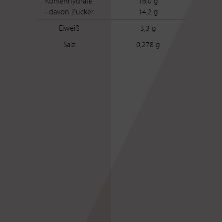
Kohlenhydrate
16,0 g
- davon Zucker
14,2 g
Eiweiß
3,3 g
Salz
0,278 g