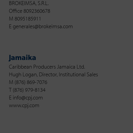
BROKEIMSA, S.R.L.
Office 8092360678
M 8095185911
E generales@brokeimsa.com
Jamaika
Caribbean Producers Jamaica Ltd.
Hugh Logan, Director, Institutional Sales
M (876) 869-7076
T (876) 979-8134
E info@cpj.com
www.cpj.com