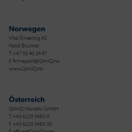
Norwegen
Vital Ernæring AS
Heidi Brunner
T +47 92 40 24 87
E firmapost@QimiQ.no
www.QimiQ.no
Österreich
QimiQ Handels GmbH
T +43 6229 3483-0
F +43 6229 3483-30
E office@QimiQ.com