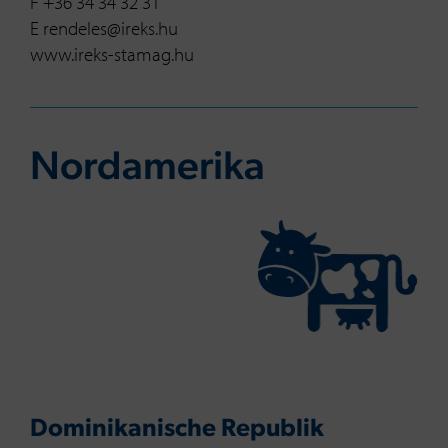
F +36 34 34 32 31
E rendeles@ireks.hu
www.ireks-stamag.hu
Nord­ame­ri­ka
Dominikanische Republik