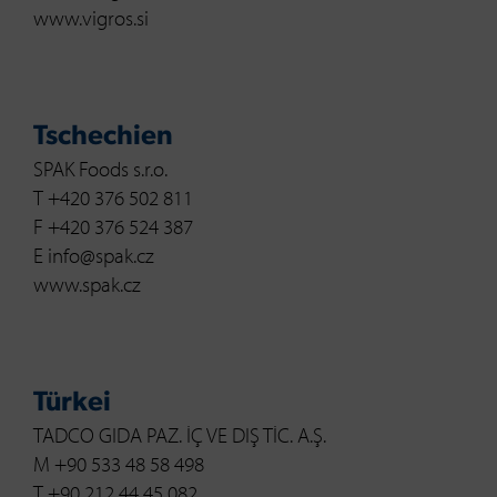
www.vigros.si
Tschechien
SPAK Foods s.r.o.
T +420 376 502 811
F +420 376 524 387
E info@spak.cz
www.spak.cz
Türkei
TADCO GIDA PAZ. İÇ VE DIŞ TİC. A.Ş.
M +90 533 48 58 498
T +90 212 44 45 082