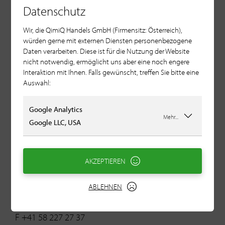
F +40 214117-106
Datenschutz
E gpf@xnet.ro
Wir, die QimiQ Handels GmbH (Firmensitz: Österreich),
würden gerne mit externen Diensten personenbezogene
Daten verarbeiten. Diese ist für die Nutzung der Website
nicht notwendig, ermöglicht uns aber eine noch engere
Schweden
Interaktion mit Ihnen. Falls gewünscht, treffen Sie bitte eine
PerMelA
Auswahl:
Adam Perchtold
E
adam@permela.com
Google Analytics
Mehr...
T +46 70 7601108
Google LLC, USA
AKZEPTIEREN
Schweiz
ABLEHNEN
Emmi
T +41 58 227 27 27
F +41 58 227 27 37