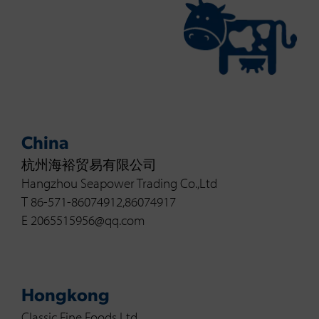
China
杭州海裕贸易有限公司
Hangzhou Seapower Trading Co.,Ltd
T 86-571-86074912,86074917
E 2065515956@qq.com
Hongkong
Classic Fine Foods Ltd.