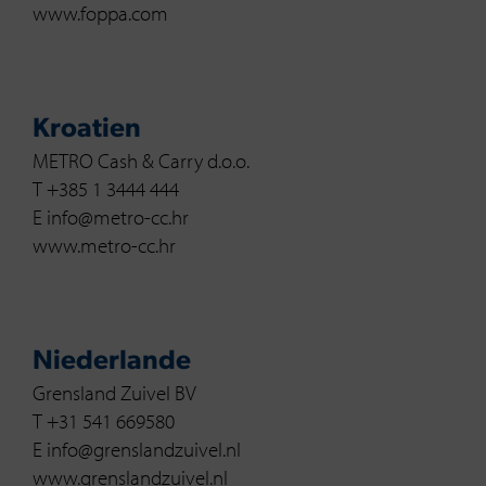
www.foppa.com
Kroatien
METRO Cash & Carry d.o.o.
T +385 1 3444 444
E info@metro-cc.hr
www.metro-cc.hr
Niederlande
Grensland Zuivel BV
T +31 541 669580
E info@grenslandzuivel.nl
www.grenslandzuivel.nl