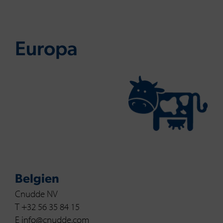
Eu­ro­pa
Belgien
Cnudde NV
T +32 56 35 84 15
E info@cnudde.com