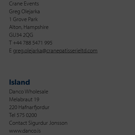
Crane Events
Greg Olejarka
1 Grove Park
Alton, Hampshire
GU34 2QG
T +44 788 5471 995
E
greg.olejarka@cranepatisserieltd.com
Island
Danco Wholesale
Melabraut 19
220 Hafnarfjordur
Tel 575 0200
Contact Sigurdur Jonsson
www.danco.is