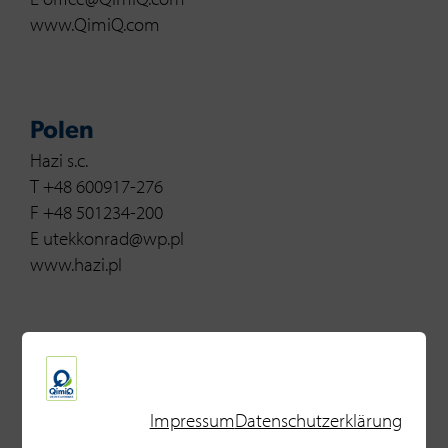
www.QimiQ.com
Polen
Hazi s.c.
T +48 600917-276
F +48 501234-200
E utekkonrad@wp.pl
www.hazi.pl
Rumänien
General Parma Food Srl.
Impressum
Datenschutzerklärung
T +40 214117-564