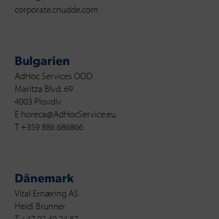
corporate.cnudde.com
Bulgarien
AdHoc Services OOD
Maritza Blvd. 69
4003 Plovdiv
E horeca@AdHocService.eu
T +359 886 686866
Dänemark
Vital Ernæring AS
Heidi Brunner
T +47 92 40 24 87