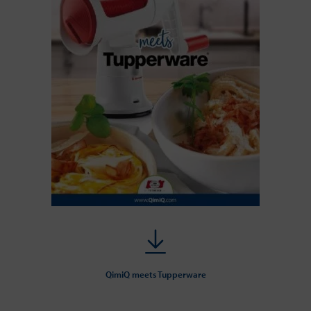
QimiQ meets Tupperware