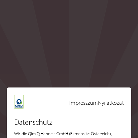
Impresszum
Nyilatkozat
Datenschutz
Wir, die QimiQ Handels GmbH (Firmensitz: Österreich),