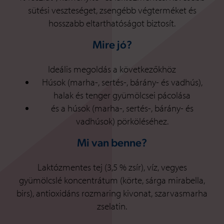
sütési veszteséget, zsengébb végterméket és
hosszabb eltarthatóságot biztosít.
Mire jó?
Ideális megoldás a következőkhöz
Húsok (marha-, sertés-, bárány- és vadhús),
halak és tenger gyümölcsei pácolása
és a húsok (marha-, sertés-, bárány- és
vadhúsok) pörköléséhez.
Mi van benne?
Laktózmentes tej (3,5 % zsír), víz, vegyes
gyümölcslé koncentrátum (körte, sárga mirabella,
birs), antioxidáns rozmaring kivonat, szarvasmarha
zselatin.