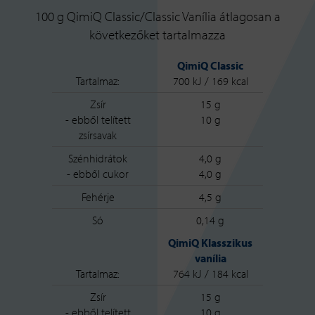
100 g QimiQ Classic/Classic Vanília átlagosan a
következőket tartalmazza
QimiQ Classic
Tartalmaz:
700 kJ / 169 kcal
Zsír
15 g
- ebből telített
10 g
zsírsavak
Szénhidrátok
4,0 g
- ebből cukor
4,0 g
Fehérje
4,5 g
Só
0,14 g
QimiQ Klasszikus
vanília
Tartalmaz:
764 kJ / 184 kcal
Zsír
15 g
- ebből telített
10 g