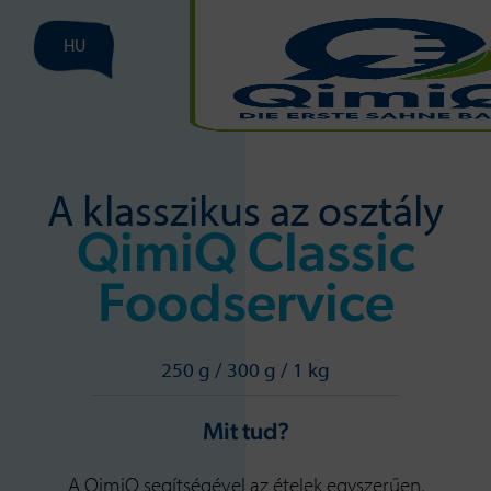
HU
A klasszikus az osztály
QimiQ Classic
Foodservice
250 g / 300 g / 1 kg
Mit tud?
A QimiQ segítségével az ételek egyszerűen,