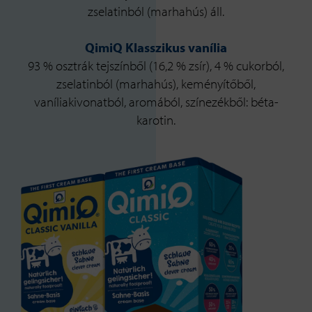
zselatinból (marhahús) áll.
QimiQ Klasszikus vanília
93 % osztrák tejszínből (16,2 % zsír), 4 % cukorból,
zselatinból (marhahús), keményítőből,
vaníliakivonatból, aromából, színezékből: béta-
karotin.