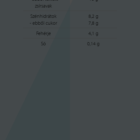
zsírsavak
Szénhidrátok
8,2 g
- ebből cukor
7,8 g
Fehérje
4,1 g
Só
0,14 g