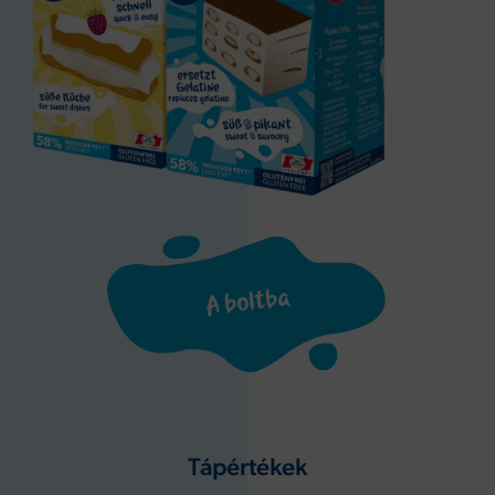
A boltba
Tápértékek