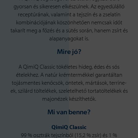
gyorsan és sikeresen elkészülnek. Az egyedülálló
receptúrának, valamint a tejszín és a zselatin
kombinációjának köszönhetően nemcsak időt
takarít meg a főzés és a sütés során, hanem zsírt és
alapanyagokat is.
Mire jó?
A QimiQ Classic tökéletes hideg, édes és sós
ételekhez. A natúr krémtermékkel garantáltan
tojásmentes kenőcsök, öntetek, mártások, terrine-
ek, szilárd töltelékek, szeletelhető tortatöltelékek és
majonézek készíthetők.
Mi van benne?
QimiQ Classic
99 % osztrák tejszínből (15,2 % zsír) és 1 %